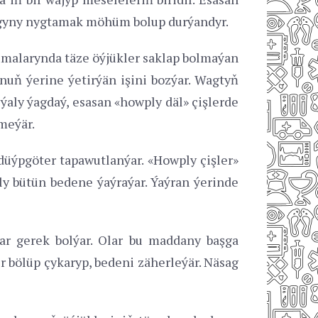
lygyny nygtamak möhüm bolup durýandyr.
umalarynda täze öýjükler saklap bolmaýan
onuň ýerine ýetirýän işini bozýar. Wagtyň
ýaly ýagdaý, esasan «howply däl» çişlerde
lmeýär.
 düýpgöter tapawutlanýar. «Howply çişler»
ly bütün bedene ýaýraýar. Ýaýran ýerinde
ar gerek bolýar. Olar bu maddany başga
r bölüp çykaryp, bedeni zäherleýär. Näsag