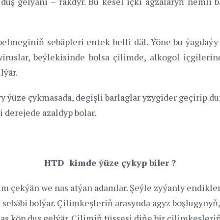
uş gelýäni – rakdyr. Bu kesel içki agzalaryň nemli b
elmeginiň sebäpleri entek belli däl. Ýöne bu ýagdaýy
wiruslar, beýlekisinde bolsa çilimde, alkogol içgiler
lýär.
y ýüze çykmasada, degişli barlaglar yzygider geçirip d
 derejede azaldyp bolar.
HTD kimde ýüze çykyp biler ?
im çekýän we nas atýan adamlar. Şeýle zyýanly endikl
ebäbi bolýar. Çilimkeşleriň arasynda agyz boşlugynyň,
s köp duş gelýär. Çilimiň tüssesi diňe bir çilimkeşler