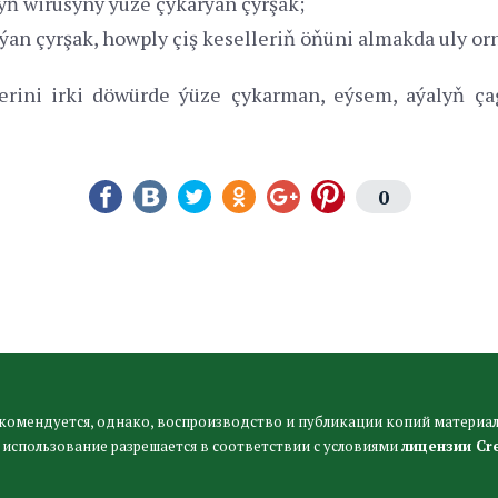
ň wirusyny ýüze çykarýan çyrşak;
rýan çyrşak, howply çiş keselleriň öňüni almakda uly orn
llerini irki döwürde ýüze çykarman, eýsem, aýalyň ç
0
комендуется, однако, воспроизводство и публикации копий материал
 использование разрешается в соответствии с условиями
лицензии Cr