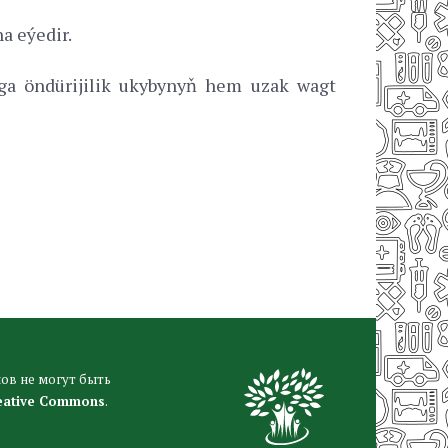
a eýedir.
aga öndürijilik ukybynyň hem uzak wagt
ов не могут быть
eative Commons
.