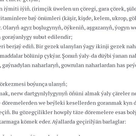
n iýmiti iýiň. (irimçik üwelen un çöregi, gara çörek, şü
itaminlere baý önümleri (käşir, kişde, kelem, ukrop, g
r. Olaryň agyz boşlugynyň, öýkeniň, aşgazanyň, ýogyn w
goraýanlygy subut edilendir;
ri berjaý ediň. Bir gezek ulanylan ýagy ikinji gezek na
maddalar bölünip çykýar. Şonuň ýaly-da düýbi ýanan 
gaýnadylan naharlaryň, gowrulan naharlardan has peý
örkezmesi boýunça ulanyň;
k, nerw dartgynlylygynyň öňüni almak ýaly çäreler ne
 döremelerden we beýleki kesellerden goranmak kyn d
çiň. Bu gözegçilikler howply täze döremelere esas bo
karmaga kömek eder. Aýallarda geçirilýän barlaglar: