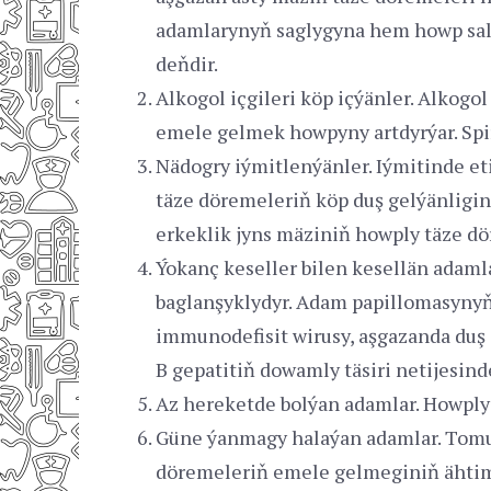
adamlarynyň saglygyna hem howp salý
deňdir.
Alkogol içgileri köp içýänler. Alkog
emele gelmek howpyny artdyrýar. Spir
Nädogry iýmitlenýänler. Iýmitinde et
täze döremeleriň köp duş gelýänligini
erkeklik jyns mäziniň howply täze d
Ýokanç keseller bilen kesellän adaml
baglanşyklydyr. Adam papillomasynyň 
immunodefisit wirusy, aşgazanda duş g
B gepatitiň dowamly täsiri netijesin
Az hereketde bolýan adamlar. Howply 
Güne ýanmagy halaýan adamlar. Tomus
döremeleriň emele gelmeginiň ähtima