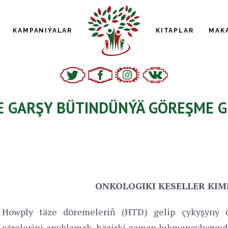
KAMPANIÝALAR
KITAPLAR
MAK
NE GARŞY BÜTINDÜNÝÄ GÖREŞME G
ONKOLOGIKI KESELLER KIM
Howply täze döremeleriň (HTD) gelip çykyşyny ö
çärelerini anyklamak, häzirki zaman lukmançylygynda 