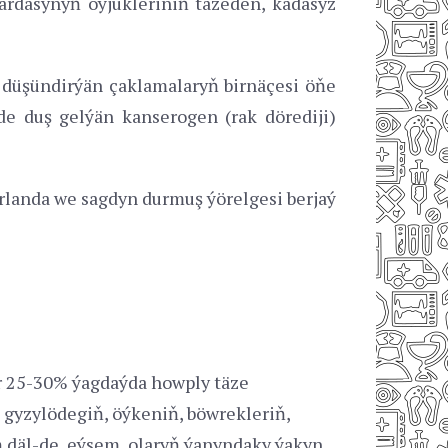
ardasynyň öýjükleriniň täzeden, kadasyz
 düşündirýän çaklamalaryň birnäçesi öňe
inde duş gelýän kanserogen (rak dörediji)
urlanda we sagdyn durmuş ýörelgesi berjaý
er 25-30% ýagdaýda howply täze
 gyzylödegiň, öýkeniň, böwrekleriň,
iň däl-de, eýsem, olaryň ýanyndaky ýakyn