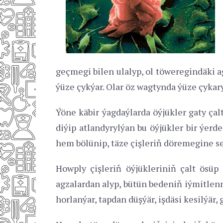
geçmegi bilen ulalyp, ol töweregindäki a
ýüze çykýar. Olar öz wagtynda ýüze çykaryl
Ýöne käbir ýagdaýlarda öýjükler gaty çal
diýip atlandyrylýan bu öýjükler bir ýer
hem bölünip, täze çişleriň döremegine se
Howply çişleriň öýjükleriniň çalt ösü
agzalardan alyp, bütün bedeniň iýmitlenm
horlanýar, tapdan düşýär, işdäsi kesilýär, 