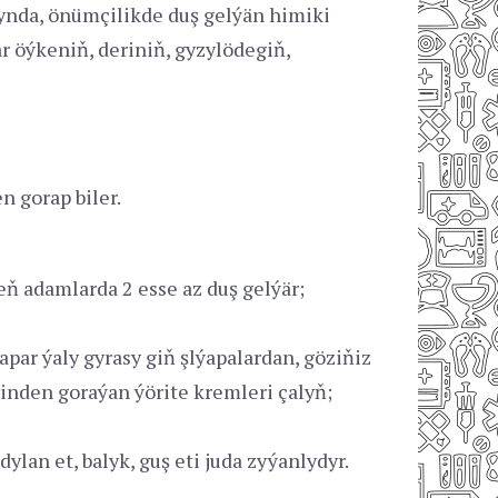
ýynda, önümçilikde duş gelýän himiki
r öýkeniň, deriniň, gyzylödegiň,
 gorap biler.
eň adamlarda 2 esse az duş gelýär;
par ýaly gyrasy giň şlýapalardan, göziňiz
inden goraýan ýörite kremleri çalyň;
ylan et, balyk, guş eti juda zyýanlydyr.