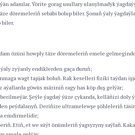
ýän adamlar. Ýörite gorag usullary ulanylmadyk ýagda
äze döremeleriň sebäbi bolup biler. Şonuň ýaly ýagdaýla
biler.
r adam özüni howply täze döremeleriň emele gelmeginden
ýaly zyýanly endiklerden gaça duruň;
nmaga wagt tapjak boluň. Rak keselleri fiziki taýdan işj
 aýallarda göwüs mäziniň ragy has köp duş gelýär;
rilmeýär. Şeýle ýagdaý ýüze çykanda, kelläňizi doly ýa
en peýdalanyň. Deriňize ultramelewşe şöhleleriň täsir
a emdirmelidir;
riň. Etiň, et we süýt önümleriň ýagsyzyny saýlaň. Kakad
r emele gelýär;