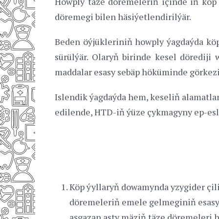
Howply täze döremeleriň içinde iň köp d
döremegi bilen häsiýetlendirilýär.
Beden öýjükleriniň howply ýagdaýda köp
sürülýär. Olaryň birinde kesel dörediji 
maddalar esasy sebäp höküminde görkezi
Islendik ýagdaýda hem, keseliň alamatlar
edilende, HTD-iň ýüze çykmagyny ep-esli
Köp ýyllaryň dowamynda yzygider çil
döremeleriň emele gelmeginiň esasy s
aşgazan asty mäziň täze döremeleri ha