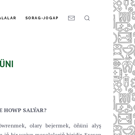
ALALAR
SORAG-JOGAP
ÜNI
E HOWP SALÝAR?
wrenmek, olary bejermek, öňüni alyş
iň bir wajyp meseleleriň biridir. Esasan