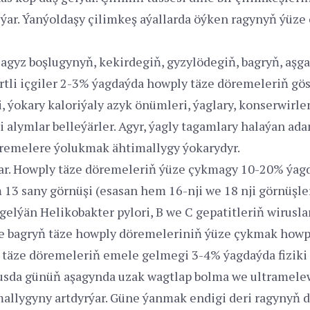
ar. Ýanýoldaşy çilimkeş aýallarda öýken ragynyň ýüze
ol agyz boşlugynyň, kekirdegiň, gyzylödegiň, bagryň, a
tli içgiler 2-3% ýagdaýda howply täze döremeleriň gös-
i, ýokary kaloriýaly azyk önümleri, ýaglary, konserwir
 alymlar belleýärler. Agyr, ýagly tagamlary halaýan ad
öremelere ýolukmak ähtimallygy ýokarydyr.
ar. Howply täze döremeleriň ýüze çykmagy 10-20% ýagdaý
13 sany görnüşi (esasan hem 16-nji we 18 nji görnüşle
elýän Helikobakter pylori, B we C gepatitleriň wiruslar
de bagryň täze howply döremeleriniň ýüze çykmak howpy
täze döremeleriň emele gelmegi 3-4% ýagdaýda fiziki i
da günüň aşagynda uzak wagtlap bolma we ultramelewşe
llygyny artdyrýar. Güne ýanmak endigi deri ragynyň dö