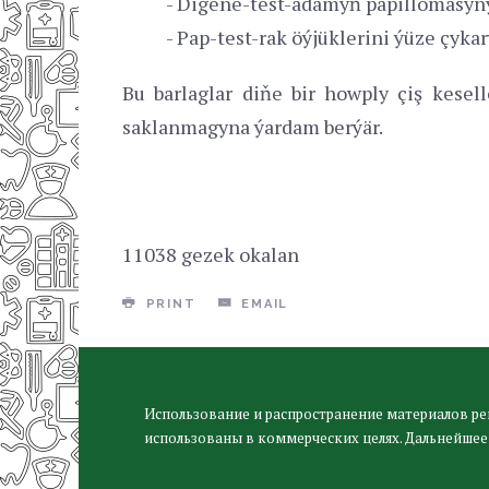
- Digene-test-adamyň papillomasyny
- Pap-test-rak öýjüklerini ýüze çyka
Bu barlaglar diňe bir howply çiş kese
saklanmagyna ýardam berýär.
11038 gezek okalan
PRINT
EMAIL
Использование и распространение материалов ре
использованы в коммерческих целях. Дальнейшее