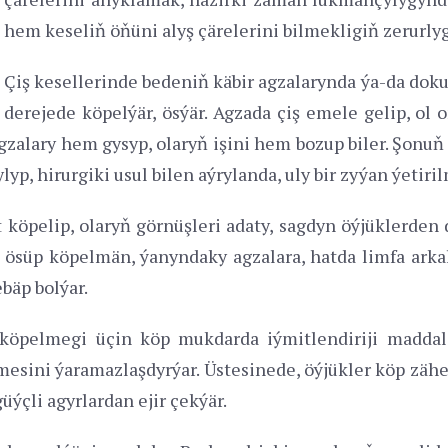
hem keseliň öňüni alyş çärelerini bilmekligiň zerur
Çiş kesellerinde bedeniň käbir agzalarynda ýa-da dok
derejede köpelýär, ösýär. Agzada çiş emele gelip, ol 
gzalary hem gysyp, olaryň işini hem bozup biler. Şonuň 
yp, hirurgiki usul bilen aýrylanda, uly bir zyýan ýetiri
t köpelip, olaryň görnüşleri adaty, sagdyn öýjüklerden
de ösüp köpelmän, ýanyndaky agzalara, hatda limfa arka
bäp bolýar.
p köpelmegi üçin köp mukdarda iýmitlendiriji maddal
esini ýaramazlaşdyrýar. Üstesinede, öýjükler köp zähe
güýçli agyrlardan ejir çekýär.