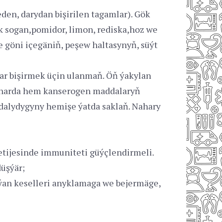
leden, darydan bişirilen tagamlar). Gök
ök sogan,pomidor, limon, rediska,hoz we
e göni içegäniň, peşew haltasynyň, süýt
har bişirmek üçin ulanmaň. Öň ýakylan
naharda hem kanserogen maddalaryň
dalydygyny hemişe ýatda saklaň. Nahary
tijesinde immuniteti güýçlendirmeli.
üşýär;
lýan keselleri anyklamaga we bejermäge,