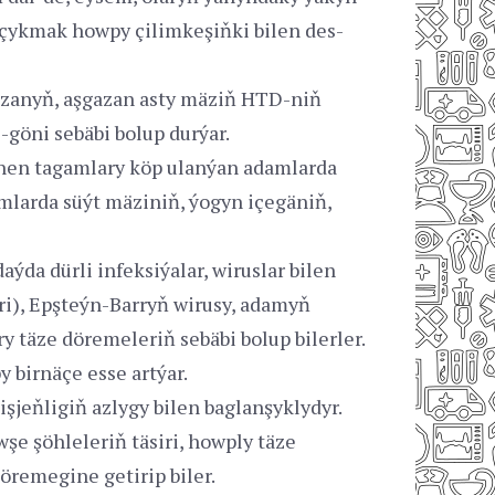
 çykmak howpy çilimkeşiňki bilen des-
şgazanyň, aşgazan asty mäziň HTD-niň
göni sebäbi bolup durýar.
lenen tagamlary köp ulanýan adamlarda
amlarda süýt mäziniň, ýogyn içegäniň,
da dürli infeksiýalar, wiruslar bilen
ri), Epşteýn-Barryň wirusy, adamyň
y täze döremeleriň sebäbi bolup bilerler.
 birnäçe esse artýar.
şjeňligiň azlygy bilen baglanşyklydyr.
 şöhleleriň täsiri, howply täze
remegine getirip biler.