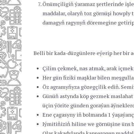
Önümçiligiň ýaramaz şertlerinde işle
maddalar, olaryň toz görnüşi howply t
damagyň ragynyň döremegine getirip 
Belli bir kada-düzgünlere eýerip her bi
Çilim çekmek, nas atmak, arak içmek 
Her gün fiziki maşklar bilen meşgulla
Öz agramyňyza gözegçilik ediň. Semiz
Günüň astynda köp gezmek maslahat be
üçin ýörite günden goraýan äýneklerd
Ene çagasyny iň bolmanda 1 ýaşaýanç
Iýmitiňiziň hiline we görnüşine üns be
Olar kakadylanda kanserogen maddala