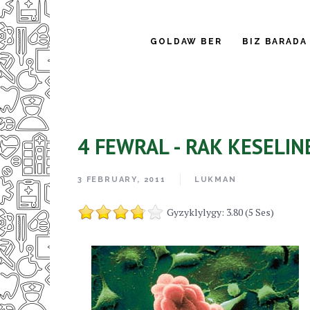
GOLDAW BER
BIZ BARADA
4 FEWRAL - RAK KESELI
3 FEBRUARY, 2011
LUKMAN
Gyzyklylygy: 3.80 (5 Ses)