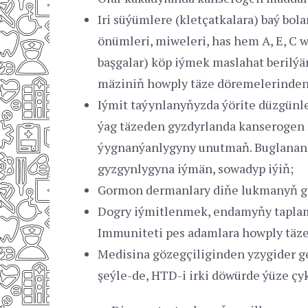
Iri süýümlere (kletçatkalara) baý bola
önümleri, miweleri, has hem A, E, C w
başgalar) köp iýmek maslahat berilýä
mäziniň howply täze döremelerinden 
Iýmit taýynlanyňyzda ýörite düzgünle
ýag täzeden gyzdyrlanda kanserogen 
ýygnanýanlygyny unutmaň. Buglanan, 
gyzgynlygyna iýmän, sowadyp iýiň;
Gormon dermanlary diňe lukmanyň g
Dogry iýmitlenmek, endamyňy taplama
Immuniteti pes adamlara howply täze
Medisina gözegçiliginden yzygider ge
şeýle-de, HTD-i irki döwürde ýüze çy