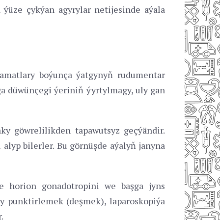
 ýüze çykýan agyrylar netijesinde aýala
amatlary boýunça ýatgynyň rudumentar
aga düwünçegi ýeriniň ýyrtylmagy, uly gan
ky göwrelilikden tapawutsyz geçýändir.
alyp bilerler. Bu görnüşde aýalyň janyna
e horion gonadotropini we başga jyns
gy punktirlemek (deşmek), laparoskopiýa
.