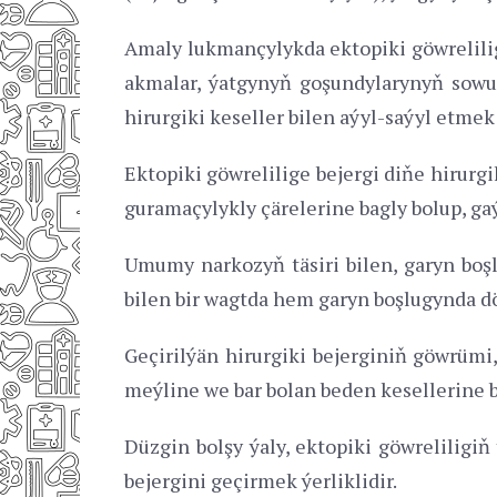
Amaly lukmançylykda ektopiki göwrelilig
akmalar, ýatgynyň goşundylarynyň sowukl
hirurgiki keseller bilen aýyl-saýyl etme
Ektopiki göwrelilige bejergi diňe hirurgi
guramaçylykly çärelerine bagly bolup, 
Umumy narkozyň täsiri bilen, garyn boşl
bilen bir wagtda hem garyn boşlugynda dö
Geçirilýän hirurgiki bejerginiň göwrüm
meýline we bar bolan beden kesellerine b
Düzgin bolşy ýaly, ektopiki göwreliligi
bejergini geçirmek ýerliklidir.