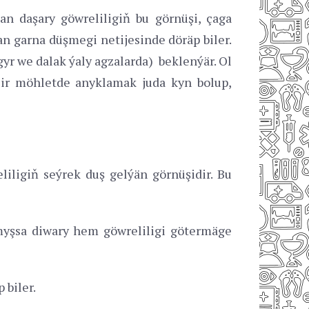
an daşary göwreliligiň bu görnüşi, çaga
 garna düşmegi netijesinde döräp biler.
r we dalak ýaly agzalarda) beklenýär. Ol
i ir möhletde anyklamak juda kyn bolup,
liligiň seýrek duş gelýän görnüşidir. Bu
yşsa diwary hem göwreliligi götermäge
 biler.