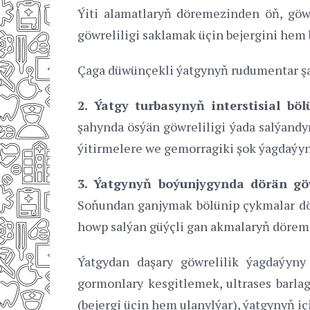
Ýiti alamatlaryň döremezinden öň, göwre
göwreliligi saklamak üçin bejergini hem b
Çaga düwünçekli ýatgynyň rudumentar şa
2. Ýatgy turbasynyň interstisial bö
şahynda ösýän göwreliligi ýada salýandyr
ýitirmelere we gemorragiki şok ýagdaýyn
3. Ýatgynyň boýunjygynda dörän göw
Soňundan ganjymak bölünip çykmalar dörä
howp salýan güýçli gan akmalaryň dörem
Ýatgydan daşary göwrelilik ýagdaýyn
gormonlary kesgitlemek, ultrases barla
(bejergi üçin hem ulanylýar), ýatgynyň iç