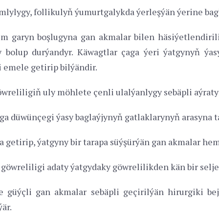
lylygy, follikulyň ýumurtgalykda ýerleşýän ýerine bagl
 garyn boşlugyna gan akmalar bilen häsiýetlendiril
 bolup durýandyr. Käwagtlar çaga ýeri ýatgynyň ýasy 
 emele getirip bilýändir.
wreliligiň uly möhlete çenli ulalýanlygy sebäpli aýraty
ga düwünçegi ýasy baglaýjynyň gatlaklarynyň arasyna ta
 getirip, ýatgyny bir tarapa süýşürýän gan akmalar hem
 göwreliligi adaty ýatgydaky göwrelilikden kän bir selj
 güýçli gan akmalar sebäpli geçirilýän hirurgiki bej
är.