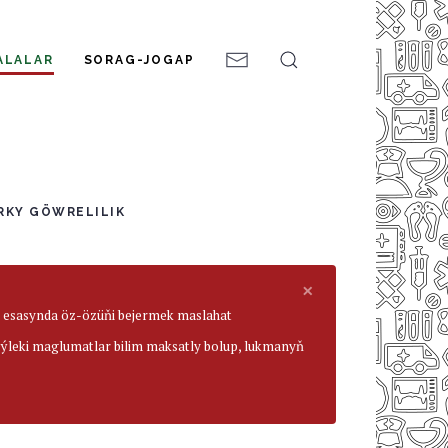
ALALAR
SORAG-JOGAP
RKY GÖWRELILIK
×
ar esasynda öz-özüňi bejermek maslahat
beýleki maglumatlar bilim maksatly bolup, lukmanyň