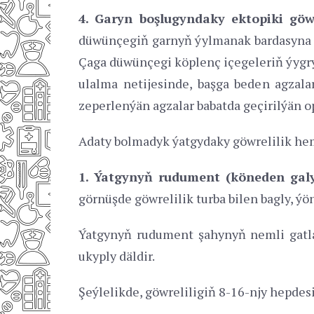
4. Garyn boşlugyndaky ektopiki göwr
düwünçegiň garnyň ýylmanak bardasyna ý
Çaga düwünçegi köplenç içegeleriň ýygry
ulalma netijesinde, başga beden agzala
zeperlenýän agzalar babatda geçirilýän o
Adaty bolmadyk ýatgydaky göwrelilik he
1. Ýatgynyň rudument (köneden galy
görnüşde göwrelilik turba bilen bagly, ý
Ýatgynyň rudument şahynyň nemli gatl
ukyply däldir.
Şeýlelikde, göwreliligiň 8-16-njy hepdes