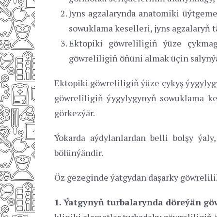
Jyns agzalarynda anatomiki üýtgemel
sowuklama keselleri, jyns agzalaryň tä
Ektopiki göwreliligiň ýüze çykmag
göwreliligiň öňüni almak üçin salyný
Ektopiki göwreliligiň ýüze çykyş ýygylyg
göwreliligiň ýygylygynyň sowuklama kes
görkezýär.
Ýokarda aýdylanlardan belli bolşy ýal
bölünýändir.
Öz gezeginde ýatgydan daşarky göwrelili
1. Ýatgynyň turbalarynda döreýän göw
kliniki alamatlar turbadaky göwreliligiň 