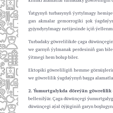
Ýatgynyň turbasynyň ýyrtylmagy hemişe g
gan akmalar gemorrogiki şok ýagdaýyn
gyjyndyrylmagy netijesinde içiň ýellenme
Turbadaky göwrelilikde çaga düwünçeginiň
we garnyň ýylmanak perdesiniň gan bilen
ýitmegi hem bolup biler.
Ektopiki göwreliligiň hemme görnüşlerin
we göwrelilik ýagdaýynyň başga alamatlar
2. Ýumurtgalykda döreýän göwrelilik
bellenilýär. Çaga düwünçegi ýumurtgalygy
düwünçegi aýal öýjüginiň garyn boşlugyna