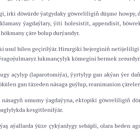
i, irki döwürde ýatgydaky göwreliligiň düşme howpy, do
amasy ýagdaýlary, ýiti holesistit, appendisit, böwrek
k hökmany çäre bolup durýandyr.
ki usul bilen geçirilýär. Hirurgiki bejerginiň netijeli
gaýragoýulmasyz lukmançylyk kömegini bermek zerurdyr
ugy açylyp (laparotomiýa), ýyrtylyp gan akýan ýer da
külen gan täzeden näsaga guýlup, reanimasion çäreler 
i, näsagyň umumy ýagdaýyna, ektopiki göwreliligiň dö
aglylykda kesgitlenilýär.
ň ýaş aýallarda ýüze çykýanlygy sebäpli, olara beden 