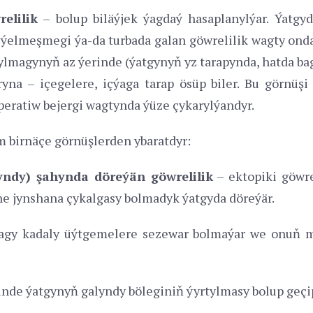
elilik
– bolup biläýjek ýagdaý hasaplanylýar. Ýatgyd
elmeşmegi ýa-da turbada galan göwrelilik wagty ondan
lmagynyň az ýerinde (ýatgynyň yz tarapynda, hatda bagy
ryna – içegelere, içýaga tarap ösüp biler. Bu görnüş
peratiw bejergi wagtynda ýüze çykarylýandyr.
m birnäçe görnüşlerden ybaratdyr:
ndy) şahynda döreýän göwrelilik
– ektopiki göwre
öne jynshana çykalgasy bolmadyk ýatgyda döreýär.
agy kadaly üýtgemelere sezewar bolmaýar we onuň m
inde ýatgynyň galyndy böleginiň ýyrtylmasy bolup geçip