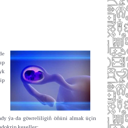
de
up
yk
ip
ady ýa-da göwreliligiň öňüni almak üçin
ndokrin keseller;