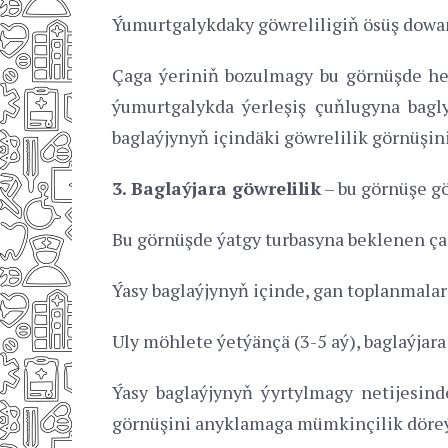
Ýumurtgalykdaky göwreliligiň ösüş dowam
Çaga ýeriniň bozulmagy bu görnüşde hem
ýumurtgalykda ýerleşiş çuňlugyna bagly
baglaýjynyň içindäki göwrelilik görnüşini
3. Baglaýjara göwrelilik
– bu görnüşe gö
Bu görnüşde ýatgy turbasyna beklenen ça
Ýasy baglaýjynyň içinde, gan toplanmalara
Uly möhlete ýetýänçä (3-5 aý), baglaýjara
Ýasy baglaýjynyň ýyrtylmagy netijesinde
görnüşini anyklamaga mümkinçilik döreý