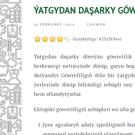
ÝATGYDAN DAŞARKY GÖW
27 FEBRUARY, 2012
LUKMAN
Gyzyklylygy: 4.23 (26 Ses)
Ýatgydan daşarky döreýän göwrelilik
berkemegi netijesinde döräp, garyn bo
durýandyr. Göwreliligiň diňe bir ýatgy
ýerlerinde döräp bilýänligi sebäpli ony
hem atlandyrýarlar.
Ektopiki göwreliligiň sebäpleri we oňa get
Jyns agzalaryň adaty işjeňliginiň b
gormonal serişdeleriniň ulanylmagy, j