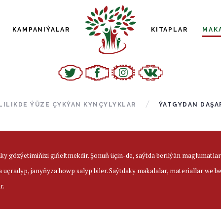
KAMPANIÝALAR
KITAPLAR
MAK
ILIKDE ÝÜZE ÇYKÝAN KYNÇYLYKLAR
ÝATGYDAN DAŞA
aky gözýetimiňizi giňeltmekdir. Şonuň üçin-de, saýtda berilýän maglumatl
a uçradyp, janyňyza howp salyp biler. Saýtdaky makalalar, materiallar we 
r.