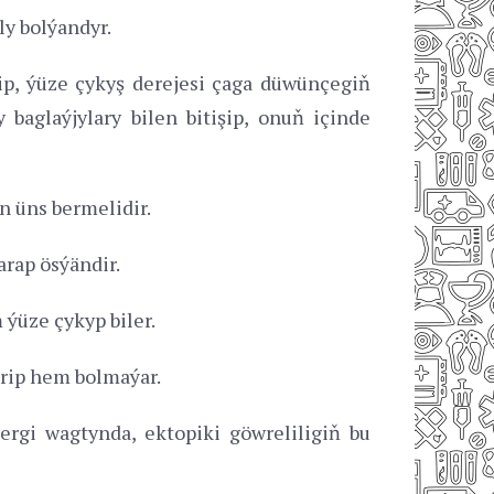
y bolýandyr.
ip, ýüze çykyş derejesi çaga düwünçegiň
baglaýjylary bilen bitişip, onuň içinde
n üns bermelidir.
rap ösýändir.
 ýüze çykyp biler.
erip hem bolmaýar.
ergi wagtynda, ektopiki göwreliligiň bu