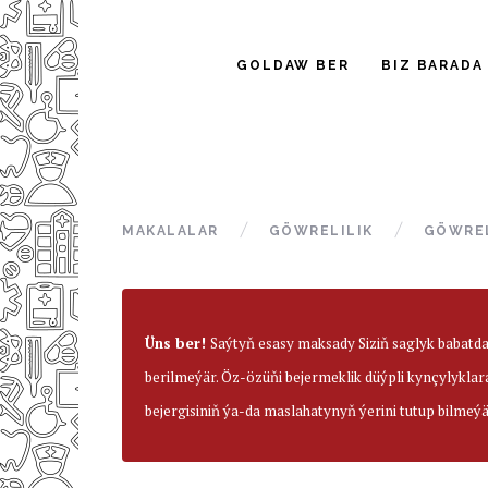
GOLDAW BER
BIZ BARADA
MAKALALAR
GÖWRELILIK
GÖWREL
Üns ber!
Saýtyň esasy maksady Siziň saglyk babatd
berilmeýär. Öz-özüňi bejermeklik düýpli kynçylyklar
bejergisiniň ýa-da maslahatynyň ýerini tutup bilmeýä