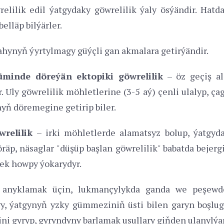
lilik edil ýatgydaky göwrelilik ýaly ösýändir. Hatda
elläp bilýärler.
hynyň ýyrtylmagy güýçli gan akmalara getirýändir.
lüminde döreýän ektopiki göwrelilik
– öz geçiş al
. Uly göwrelilik möhletlerine (3-5 aý) çenli ulalyp, ç
yň döremegine getirip biler.
relilik
– irki möhletlerde alamatsyz bolup, ýatgyda
p, näsaglar "düşüp başlan göwrelilik" babatda bejergi 
ek howpy ýokarydyr.
y anyklamak üçin, lukmançylykda ganda we peşewd
gy, ýatgynyň yzky gümmeziniň üsti bilen garyn boşlu
ini gyryp, gyryndyny barlamak usullary giňden ulanylýar