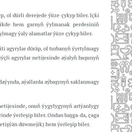
ol dürli derejede ýüze çykyp biler. Içki
likde hem garnyň ýylmanak perdesiniň
lmagy ýaly alamatlar ýüze çykyp biler.
ti agyrylar döräp, ol turbanyň ýyrtylmagy
ýçli agyrylar netijesinde aýalyň huşunyň
gdaýynda, aýallarda aýbaşynyň saklanmagy
netijesinde, onuň ýygylygynyň artýanlygy
inde ýerleşip biler. Ondan başga-da, çaga
etişýän düwmejik) hem ýerleşip biler.