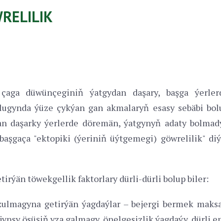
RELILIK
 çaga düwünçeginiň ýatgydan daşary, başga ýerler
şlugynda ýüze çykýan gan akmalaryň esasy sebäbi bol
dan daşarky ýerlerde döremän, ýatgynyň adaty bolmad
 başgaça "ektopiki (ýeriniň üýtgemegi) göwrelilik" diý
irýän töwekgellik faktorlary dürli-dürli bolup biler:
ozulmagyna getirýän ýagdaýlar – bejergi bermek maks
ynsy ösüşiň yza galmagy, önelgesizlik ýagdaýy, dürli e