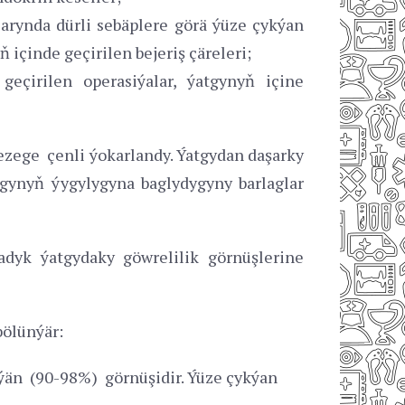
arynda dürli sebäplere görä ýüze çykýan
 içinde geçirilen bejeriş çäreleri;
geçirilen operasiýalar, ýatgynyň içine
gezege çenli ýokarlandy. Ýatgydan daşarky
agynyň ýygylygyna baglydygyny barlaglar
adyk ýatgydaky göwrelilik görnüşlerine
bölünýär:
ýän (90-98%) görnüşidir. Ýüze çykýan