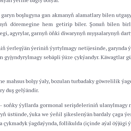
aryn boşlugyna gan akmanyň alamatlary bilen utgaşyp, 
yň döremegine hem getirip biler. Şonuň bilen bir
gi, agyrylar, garnyň öňki diwarynyň myşsalarynyň darty
 ýerleşýän ýeriniň ýyrtylmagy netijesinde, garynda ýi
 gyjyndyrylmagy sebäpli ýüze çykýandyr. Käwagtlar gü
e mahsus bolşy ýaly, bozulan turbadaky göwrelilik ýa
y duş gelýändir.
– soňky ýyllarda gormonal serişdeleriniň ulanylmagy 
ň üstünde, ýuka we ýeňil şikeslenýän bardaly çaga ýer
 çykmadyk ýagdaýynda, follikulda (içinde aýal öýjügi ý