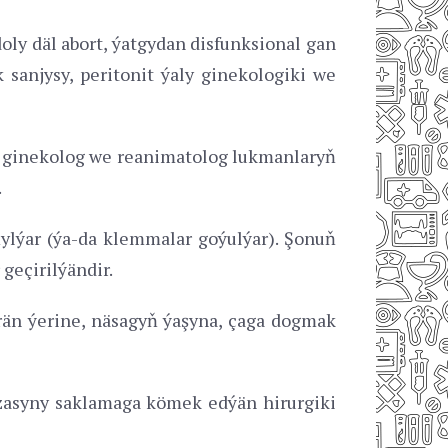
ly däl abort, ýatgydan disfunksional gan
 sanjysy, peritonit ýaly ginekologiki we
ligi ginekolog we reanimatolog lukmanlaryň
.
ňylýar (ýa-da klemmalar goýulýar). Şonuň
geçirilýändir.
rän ýerine, näsagyň ýaşyna, çaga dogmak
agzasyny saklamaga kömek edýän hirurgiki