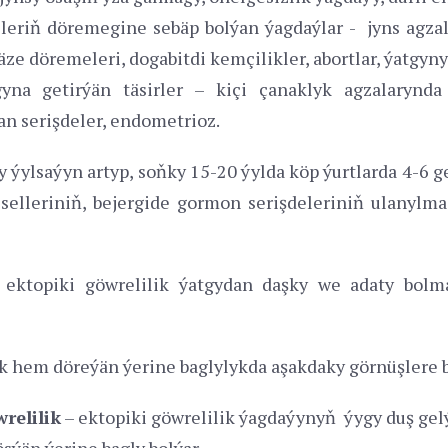
eriň döremegine sebäp bolýan ýagdaýlar - jyns agzal
ze döremeleri, dogabitdi kemçilikler, abortlar, ýatgynyň
yna getirýän täsirler – kiçi çanaklyk agzalarynda 
an serişdeler, endometrioz.
y ýylsaýyn artyp, soňky 15-20 ýylda köp ýurtlarda 4-6 
elleriniň, bejergide gormon serişdeleriniň ulanylm
y, ektopiki göwrelilik ýatgydan daşky we adaty bolm
k hem döreýän ýerine baglylykda aşakdaky görnüşlere 
relilik
– ektopiki göwrelilik ýagdaýynyň ýygy duş gel
ösýän ýerine bagly bolýar.