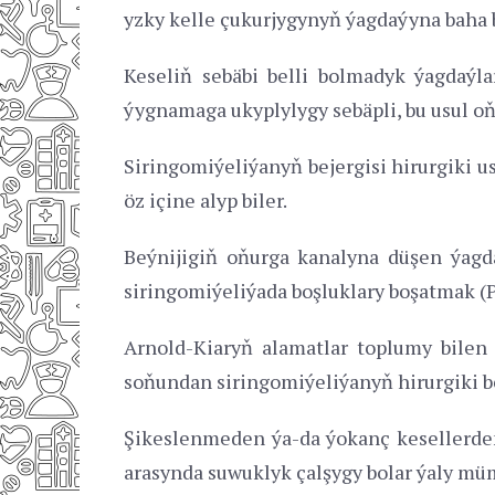
yzky kelle çukurjygynyň ýagdaýyna baha
Keseliň sebäbi belli bolmadyk ýagdaýlar
ýygnamaga ukyplylygy sebäpli, bu usul oň
Siringomiýeliýanyň bejergisi hirurgiki us
öz içine alyp biler.
Beýnijigiň oňurga kanalyna düşen ýagd
siringomiýeliýada boşluklary boşatmak (P
Arnold-Kiaryň alamatlar toplumy bilen
soňundan siringomiýeliýanyň hirurgiki be
Şikeslenmeden ýa-da ýokanç kesellerden
arasynda suwuklyk çalşygy bolar ýaly müm