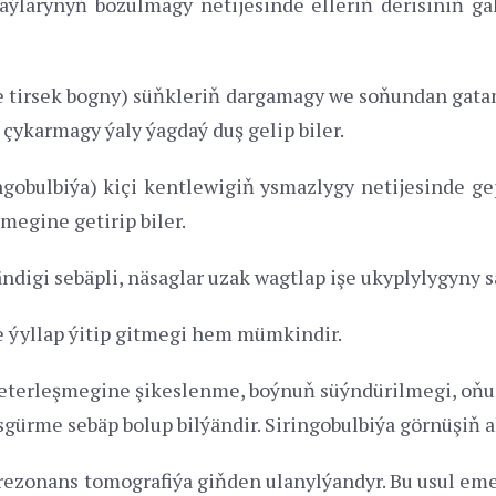
larynyň bozulmagy netijesinde elleriň derisiniň ga
 tirsek bogny) süňkleriň dargamagy we soňundan gatam
 çykarmagy ýaly ýagdaý duş gelip biler.
ingobulbiýa) kiçi kentlewigiň ysmazlygy netijesinde
megine getirip biler.
igi sebäpli, näsaglar uzak wagtlap işe ukyplylygyny sa
e ýyllap ýitip gitmegi hem mümkindir.
eterleşmegine şikeslenme, boýnuň süýndürilmegi, oňu
sgürme sebäp bolup bilýändir. Siringobulbiýa görnüşiň al
zonans tomografiýa giňden ulanylýandyr. Bu usul emel