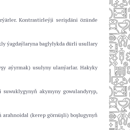
ýärler. Kontrastirleýji serişdäni özünde
kly ýagdaýlaryna baglylykda dürli usullary
şy aýyrmak) usulyny ulanýarlar. Hakyky
ýni suwuklygynyň akymyny gowulandyryp,
 arahnoidal (kerep görnüşli) boşlugynyň