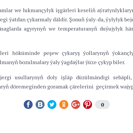
amlar we lukmançylyk işgärleri keseliň aýratynlyklar
gi ýatdan çykarmaly däldir. Şonuň ýaly-da, ýylylyk beje
näsaglarda agyrynyň we temperaturanyň duýujylyk hä
eleri höküminde peşew çykaryş ýollarynyň ýokançlyk
manyň bozulmalary ýaly ýagdaýlar ýüze çykyp biler.
jergi usullarynyň doly işläp düzülmändigi sebäpli
aryň döremeginden goramak çärelerini geçirmek wajyp 
0