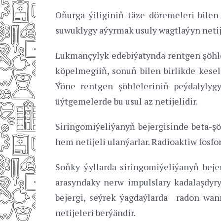
Oňurga ýiliginiň täze döremeleri bilen
suwuklygy aýyrmak usuly wagtlaýyn netijä
Lukmançylyk edebiýatynda rentgen şöhlel
köpelmegiiň, sonuň bilen birlikde kese
Ýöne rentgen şöhleleriniň peýdalylyg
üýtgemelerde bu usul az netijelidir.
Siringomiýeliýanyň bejergisinde beta-ş
hem netijeli ulanýarlar. Radioaktiw fosf
Soňky ýyllarda siringomiýeliýanyň bejer
arasyndaky nerw impulslary kadalaşdyry
bejergi, seýrek ýagdaýlarda radon wann
netijeleri berýändir.