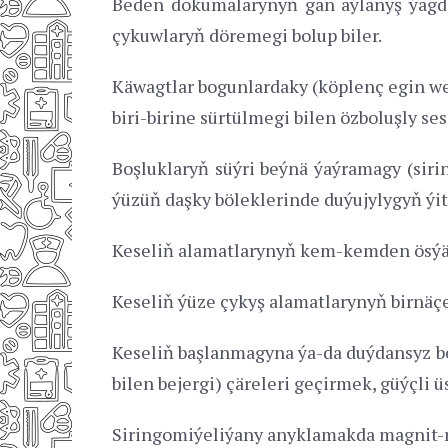
Beden dokumalarynyň gan aýlanyş ýagdaý
çykuwlaryň döremegi bolup biler.
Käwagtlar bogunlardaky (köplenç egin we
biri-birine sürtülmegi bilen özboluşly ses
Boşluklaryň süýri beýnä ýaýramagy (sir
ýüzüň daşky böleklerinde duýujylygyň ýit
Keseliň alamatlarynyň kem-kemden ösýänd
Keseliň ýüze çykyş alamatlarynyň birnäç
Keseliň başlanmagyna ýa-da duýdansyz b
bilen bejergi) çäreleri geçirmek, güýçli ü
Siringomiýeliýany anyklamakda magnit-re