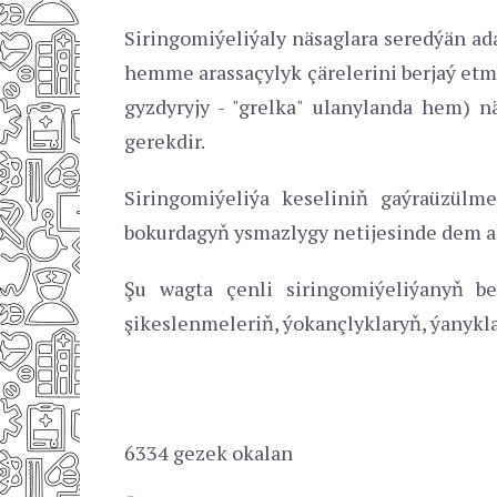
Siringomiýeliýaly näsaglara seredýän ad
hemme arassaçylyk çärelerini berjaý etme
gyzdyryjy - "grelka" ulanylanda hem) 
gerekdir.
Siringomiýeliýa keseliniň gaýraüzülm
bokurdagyň ysmazlygy netijesinde dem al
Şu wagta çenli siringomiýeliýanyň be
şikeslenmeleriň, ýokançlyklaryň, ýanykl
6334 gezek okalan