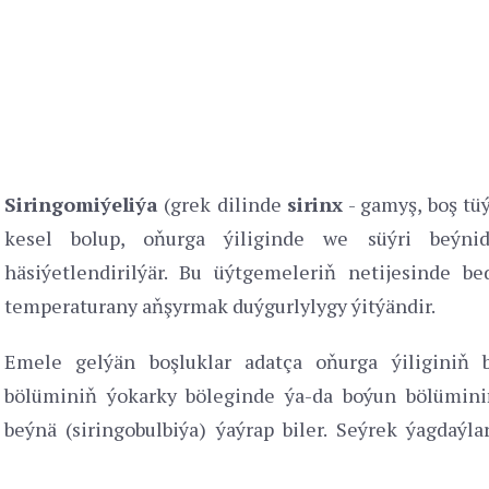
Siringomiýeliýa
(grek dilinde
sirinx
- gamyş, boş tü
kesel bolup, oňurga ýiliginde we süýri beýni
häsiýetlendirilýär. Bu üýtgemeleriň netijesinde
temperaturany aňşyrmak duýgurlylygy ýitýändir.
Emele gelýän boşluklar adatça oňurga ýiliginiň 
bölüminiň ýokarky böleginde ýa-da boýun bölümini
beýnä (siringobulbiýa) ýaýrap biler. Seýrek ýagdaýla