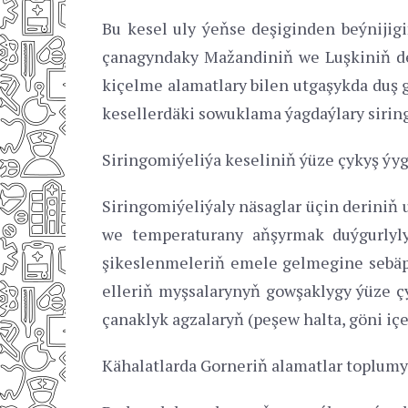
Bu kesel uly ýeňse deşiginden beýnijigi
çanagyndaky Mažandiniň we Luşkiniň deş
kiçelme alamatlary bilen utgaşykda duş g
kesellerdäki sowuklama ýagdaýlary siring
Siringomiýeliýa keseliniň ýüze çykyş ýyg
Siringomiýeliýaly näsaglar üçin deriniň
we temperaturany aňşyrmak duýgurlyly
şikeslenmeleriň emele gelmegine sebäp b
elleriň myşsalarynyň gowşaklygy ýüze ç
çanaklyk agzalaryň (peşew halta, göni içe
Kähalatlarda Gorneriň alamatlar toplumy 