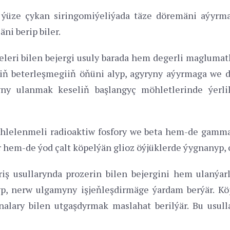
 ýüze çykan siringomiýeliýada täze döremäni aýyrma
ni berip biler.
eri bilen bejergi usuly barada hem degerli maglumatlar
liň beterleşmegiiň öňüni alyp, agyryny aýyrmaga we 
yny ulanmak keseliň başlangyç möhletlerinde ýerli
öhlelenmeli radioaktiw fosfory we beta hem-de gamma
or hem-de ýod çalt köpelýän glioz öýjüklerde ýygnanyp,
iş usullarynda prozerin bilen bejergini hem ulanýarl
p, nerw ulgamyny işjeňleşdirmäge ýardam berýär. Kö
alary bilen utgaşdyrmak maslahat berilýär. Bu usull