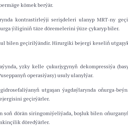
 bermäge kömek berýär.
ynda kontrastirleýji serişdeleri ulanyp MRT-ny geçir
urga ýiliginiň täze döremelerini ýüze çykaryp biler.
ul bilen geçirilýändir. Hirurgiki bejergi keseliň utgaşy
aýynda, yzky kelle çukurjygynyň dekompressiýa (basy
useppanyň operasiýasy) usuly ulanylýar.
 gidrosefaliýanyň utgaşan ýagdaýlarynda oňurga-be
jergisini geçirýärler.
 soň dörän siringomiýeliýada, boşluk bilen oňurganyň
kinçilik döredýärler.