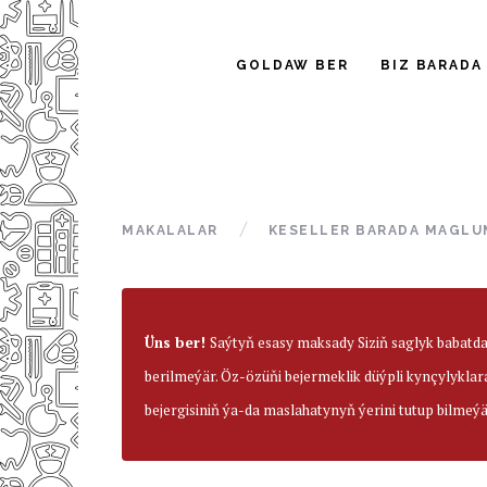
GOLDAW BER
BIZ BARADA
MAKALALAR
KESELLER BARADA MAGLU
Üns ber!
Saýtyň esasy maksady Siziň saglyk babatd
berilmeýär. Öz-özüňi bejermeklik düýpli kynçylyklar
bejergisiniň ýa-da maslahatynyň ýerini tutup bilmeýä