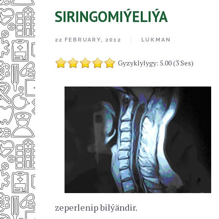
SIRINGOMIÝELIÝA
22 FEBRUARY, 2012
LUKMAN
Gyzyklylygy: 5.00 (3 Ses)
zeperlenip bilýändir.