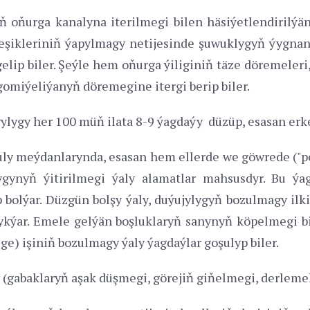
ň oňurga kanalyna iterilmegi bilen häsiýetlendirilýä
ikleriniň ýapylmagy netijesinde şuwuklygyň ýygnanma
elip biler. Şeýle hem oňurga ýiliginiň täze döremeleri
omiýeliýanyň döremegine itergi berip biler.
ylygy her 100 müň ilata 8-9 ýagdaýy düzüp, esasan erk
 uly meýdanlarynda, esasan hem ellerde we göwrede ("p
gynyň ýitirilmegi ýaly alamatlar mahsusdyr. Bu ýa
olýar. Düzgün bolşy ýaly, duýujylygyň bozulmagy ilki 
ykýar. Emele gelýän boşluklaryň sanynyň köpelmegi b
ge) işiniň bozulmagy ýaly ýagdaýlar goşulyp biler.
(gabaklaryň aşak düşmegi, görejiň giňelmegi, derlemek