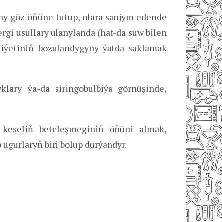
yny göz öňüne tutup, olara sanjym edende
rgi usullary ulanylanda (hat-da suw bilen
siýetiniň bozulandygyny ýatda saklamak
lary ýa-da siringobulbiýa görnüşinde,
, keseliň beteleşmeginiň öňüni almak,
ugurlaryň biri bolup durýandyr.