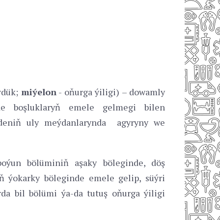
ýdük;
miýelon
- oňurga ýiligi) – dowamly
de boşluklaryň emele gelmegi bilen
 bedeniň uly meýdanlarynda agyryny we
boýun bölüminiň aşaky böleginde, döş
ň ýokarky böleginde emele gelip, süýri
rda bil bölümi ýa-da tutuş oňurga ýiligi