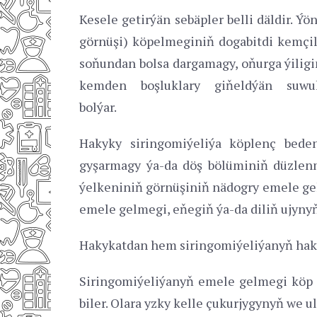
Kesele getirýän sebäpler belli däldir.
görnüşi) köpelmeginiň dogabitdi kemçil
soňundan bolsa dargamagy, oňurga ýiligi
kemden boşluklary giňeldýän suwu
bolýa
Hakyky siringomiýeliýa köplenç bede
gyşarmagy ýa-da döş bölüminiň düzlenm
ýelkeniniň görnüşiniň nädogry emele gel
emele gelmegi, eňegiň ýa-da diliň ujynyň
Hakykatdan hem siringomiýeliýanyň hakyk
Siringomiýeliýanyň emele gelmegi köp h
biler. Olara yzky kelle çukurjygynyň we 