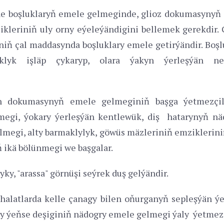
 Ýöne boşluklaryň emele gelmeginde, glioz dokumasyn
ikleriniň uly orny eýeleýändigini bellemek gerekdir.
niň çal maddasynda boşluklary emele getirýändir. Boşl
klyk işläp çykaryp, olara ýakyn ýerleşýän ne
r.
n dokumasynyň emele gelmeginiň başga ýetmezçilik
egi, ýokary ýerleşýän kentlewük, diş hatarynyň nädo
megi, alty barmaklylyk, göwüs mäzleriniň emziklerini
 ikä bölünmegi we başgalar.
y, "arassa" görnüşi seýrek duş gelýändir.
alatlarda kelle çanagy bilen oňurganyň sepleşýän ýer
uly ýeňse deşiginiň nädogry emele gelmegi ýaly ýetmezçi