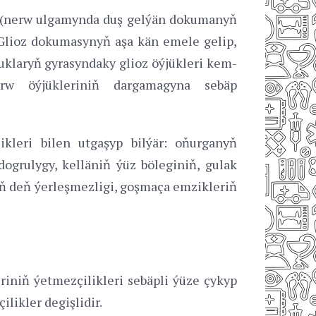
yň (nerw ulgamynda duş gelýän dokumanyň
 Glioz dokumasynyň aşa kän emele gelip,
uklaryň gyrasyndaky glioz öýjükleri kem-
rw öýjükleriniň dargamagyna sebäp
leri bilen utgaşyp bilýär: oňurganyň
grulygy, kelläniň ýüz böleginiň, gulak
ň deň ýerleşmezligi, goşmaça emzikleriň
iniň ýetmezçilikleri sebäpli ýüze çykyp
likler degişlidir.