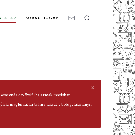
ALALAR
SORAG-JOGAP
×
ar esasynda öz-özüňi bejermek maslahat
beýleki maglumatlar bilim maksatly bolup, lukmanyň