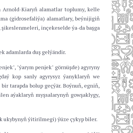
n Arnold-Kiaryň alamatlar toplumy, kelle
 (gidrosefaliýa) alamatlary, beýnijigiň
, şikeslenmeleri, inçekeselde ýa-da başga
ek adamlarda duş gelýändir.
enjek", "ýarym penjek" görnüşde) agyryny
gdaý kop sanly agyrysyz ýanyklaryň we
bir tarapda bolup geçýär. Boýnuň, egniň,
ilen aýaklaryň myşsalarynyň gowşaklygy,
 ukybynyň ýitirilmegi) ýüze çykyp biler.