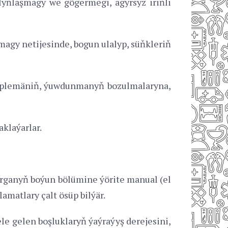
lyňlaşmagy we gögermegi, agyrsyz iriňli
agy netijesinde, bogun ulalyp, süňkleriň
 geplemäniň, ýuwdunmanyň bozulmalaryna,
klaýarlar.
rganyň boýun bölümine ýörite manual (el
amatlary çalt ösüp bilýär.
e gelen boşluklaryň ýaýraýyş derejesini,