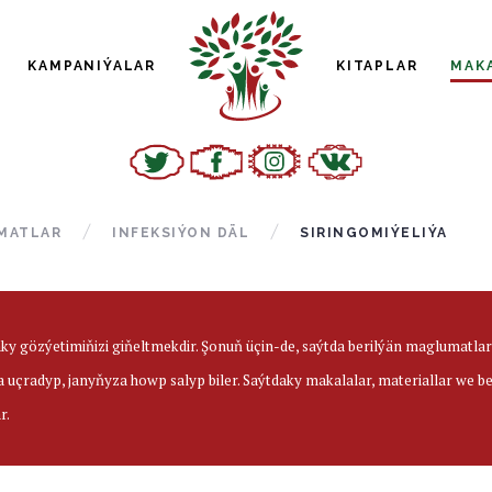
KAMPANIÝALAR
KITAPLAR
MAK
MATLAR
INFEKSIÝON DÄL
SIRINGOMIÝELIÝA
aky gözýetimiňizi giňeltmekdir. Şonuň üçin-de, saýtda berilýän maglumatl
a uçradyp, janyňyza howp salyp biler. Saýtdaky makalalar, materiallar we 
r.