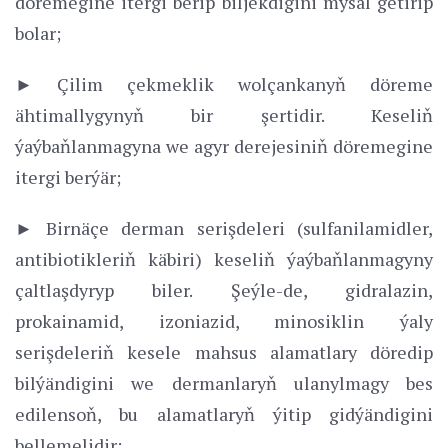
döremegine itergi berip biljekdigini mysal getirip
bolar;
► Çilim çekmeklik wolçankanyň döreme
ähtimallygynyň bir şertidir. Keseliň
ýaýbaňlanmagyna we agyr derejesiniň döremegine
itergi berýär;
► Birnäçe derman serişdeleri (sulfanilamidler,
antibiotikleriň käbiri) keseliň ýaýbaňlanmagyny
çaltlaşdyryp biler. Şeýle-de, gidralazin,
prokainamid, izoniazid, minosiklin ýaly
serişdeleriň kesele mahsus alamatlary döredip
bilýändigini we dermanlaryň ulanylmagy bes
edilensoň, bu alamatlaryň ýitip gidýändigini
bellemelidir;