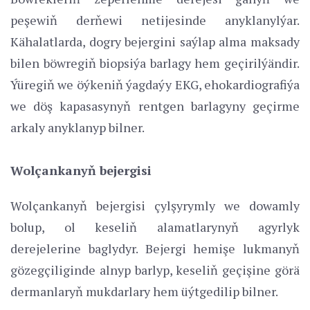
peşewiň derňewi netijesinde anyklanylýar.
Kähalatlarda, dogry bejergini saýlap alma maksady
bilen böwregiň biopsiýa barlagy hem geçirilýändir.
Ýüregiň we öýkeniň ýagdaýy EKG, ehokardiografiýa
we döş kapasasynyň rentgen barlagyny geçirme
arkaly anyklanyp bilner.
Wolçankanyň bejergisi
Wolçankanyň bejergisi çylşyrymly we dowamly
bolup, ol keseliň alamatlarynyň agyrlyk
derejelerine baglydyr. Bejergi hemişe lukmanyň
gözegçiliginde alnyp barlyp, keseliň geçişine görä
dermanlaryň mukdarlary hem üýtgedilip bilner.