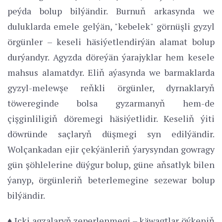
peýda bolup bilýändir. Burnuň arkasynda we
duluklarda emele gelýän, "kebelek" görnüşli gyzyl
örgünler – keseli häsiýetlendirýän alamat bolup
durýandyr. Agyzda döreýän ýarajyklar hem kesele
mahsus alamatdyr. Eliň aýasynda we barmaklarda
gyzyl-melewşe reňkli örgünler, dyrnaklaryň
töwereginde bolsa gyzarmanyň hem-de
çişginliligiň döremegi häsiýetlidir. Keseliň ýiti
döwründe saçlaryň düşmegi syn edilýändir.
Wolçankadan ejir çekýänleriň ýarysyndan gowragy
gün şöhlelerine düýgur bolup, güne aňsatlyk bilen
ýanyp, örgünleriň beterlemegine sezewar bolup
bilýändir.
♦ Içki agzalaryň zeperlenmegi – käwagtlar öýkeniň