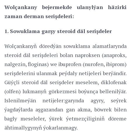
Wolçankany bejermekde ulanylýan häzirki
zaman derman serişdeleri:
1. Sowuklama garşy steroid däl serişdeler
Wolçankanyň döredýän sowuklama alamatlarynda
steroid däl serişdeleri bolan naproksen (anaproks,
nalgezin, floginas) we ibuprofen (nurofen, ibiprom)
serişdelerini ulanmak peýdaly netijeleri berýändir.
Güýçli steroid däl serişdeler meselem, diklofenak
(olfen) lukmanyň görkezmesi boýunça bellenilýär.
Islenilmeýän netijeler:garynda agyry, seýrek
ýagdaýlarda aşgazandan gan akma, böwrek bilen
bagly meseleler, ýürek ýetmezçiliginiň döreme
ähtimallygynyň ýokarlanmagy.