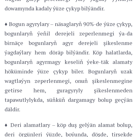
dowamynda kadaly ýüze çykyp bilýändir.
♦ Bogun agyrylary – näsaglaryň 90%-de ýüze çykyp,
bogunlaryň ýeňil derejeli zeperlenmegi ýa-da
birnäçe bogunlaryň agyr derejeli şikeslenme
ýagdaýlary hem döräp bilýändir. Köp halatlarda,
bogunlaryň agyrmagy keseliň ýeke-täk alamaty
höküminde ýüze çykyp biler. Bogunlaryň uzak
wagtlaýyn zeperlenmegi, onuň şikeslenmegine
getirse hem, guragyryly şikeslenmeden
tapawutlylykda, süňküň dargamagy bolup geçýän
däldir.
♦ Deri alamatlary – köp duş gelýän alamat bolup,
deri örgünleri ýüzde, boýunda, döşde, tirsekde