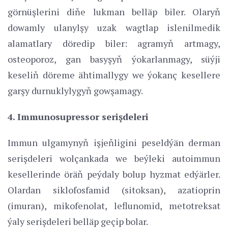
görnüşlerini diňe lukman belläp biler. Olaryň
dowamly ulanylşy uzak wagtlap islenilmedik
alamatlary döredip biler: agramyň artmagy,
osteoporoz, gan basyşyň ýokarlanmagy, süýji
keseliň döreme ähtimallygy we ýokanç kesellere
garşy durnuklylygyň gowşamagy.
4. Immunosupressor serişdeleri
Immun ulgamynyň işjeňligini peseldýän derman
serişdeleri wolçankada we beýleki autoimmun
kesellerinde öräň peýdaly bolup hyzmat edýärler.
Olardan siklofosfamid (sitoksan), azatioprin
(imuran), mikofenolat, leflunomid, metotreksat
ýaly serişdeleri belläp geçip bolar.