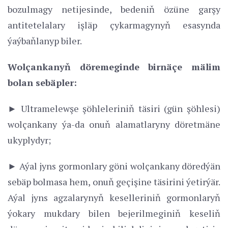
bozulmagy netijesinde, bedeniň özüne garşy
antitetelalary işläp çykarmagynyň esasynda
ýaýbaňlanyp biler.
Wolçankanyň döremeginde birnäçe mälim
bolan sebäpler:
► Ultramelewşe şöhleleriniň täsiri (gün şöhlesi)
wolçankany ýa-da onuň alamatlaryny döretmäne
ukyplydyr;
► Aýal jyns gormonlary göni wolçankany döredýän
sebäp bolmasa hem, onuň geçişine täsirini ýetirýär.
Aýal jyns agzalarynyň keselleriniň gormonlaryň
ýokary mukdary bilen bejerilmeginiň keseliň