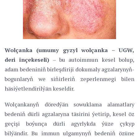
Wolçanka (umumy gyzyl wolçanka – UGW,
deri inçekeseli)
– bu autoimmun kesel bolup,
adam bedeniniň birleşdiriji dokumaly agzalarynyň-
bogunlaryň we siňirleriň zeperlenmegi bilen
häsiýetlendirilýän keseldir.
Wolçankanyň döredýän sowuklama alamatlary
bedeniň dürli agzalaryna täsirini ýetirip, kesel öz
geçişi boýunça dürli agyrlykda ýüze çykyp
bilýändir. Bu immun ulgamynyň bedeniň özüne