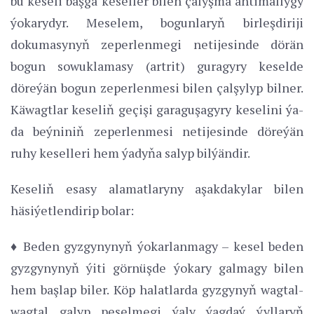
bu keseli başga keseller bilen çalyşma ähtimallygy
ýokarydyr. Meselem, bogunlaryň birleşdiriji
dokumasynyň zeperlenmegi netijesinde dörän
bogun sowuklamasy (artrit) guragyry keselde
döreýän bogun zeperlenmesi bilen çalşylyp bilner.
Käwagtlar keseliň geçişi garaguşagyry keselini ýa-
da beýniniň zeperlenmesi netijesinde döreýän
ruhy keselleri hem ýadyňa salyp bilýändir.
Keseliň esasy alamatlaryny aşakdakylar bilen
häsiýetlendirip bolar:
♦ Beden gyzgynynyň ýokarlanmagy – kesel beden
gyzgynynyň ýiti görnüşde ýokary galmagy bilen
hem başlap biler. Köp halatlarda gyzgynyň wagtal-
wagtal galyp peselmegi ýaly ýagdaý ýyllaryň