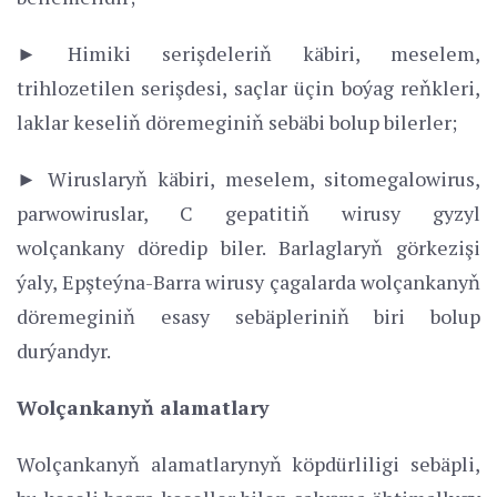
► Himiki serişdeleriň käbiri, meselem,
trihlozetilen serişdesi, saçlar üçin boýag reňkleri,
laklar keseliň döremeginiň sebäbi bolup bilerler;
► Wiruslaryň käbiri, meselem, sitomegalowirus,
parwowiruslar, C gepatitiň wirusy gyzyl
wolçankany döredip biler. Barlaglaryň görkezişi
ýaly, Epşteýna-Barra wirusy çagalarda wolçankanyň
döremeginiň esasy sebäpleriniň biri bolup
durýandyr.
Wolçankanyň alamatlary
Wolçankanyň alamatlarynyň köpdürliligi sebäpli,