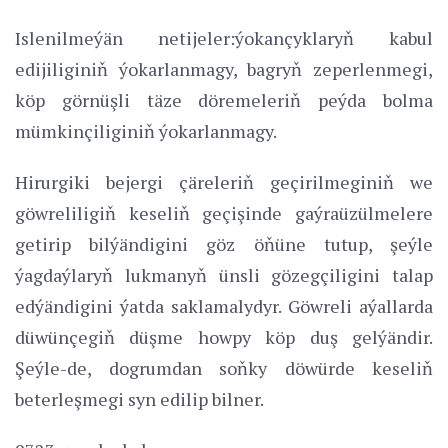
Islenilmeýän netijeler:ýokançyklaryň kabul
edijiliginiň ýokarlanmagy, bagryň zeperlenmegi,
köp görnüşli täze döremeleriň peýda bolma
mümkinçiliginiň ýokarlanmagy.
Hirurgiki bejergi çäreleriň geçirilmeginiň we
göwreliligiň keseliň geçişinde gaýraüzülmelere
getirip bilýändigini göz öňüne tutup, şeýle
ýagdaýlaryň lukmanyň ünsli gözegçiligini talap
edýändigini ýatda saklamalydyr. Göwreli aýallarda
düwünçegiň düşme howpy köp duş gelýändir.
Şeýle-de, dogrumdan soňky döwürde keseliň
beterleşmegi syn edilip bilner.