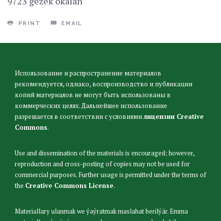
9723 gezek okalan
PRINT
EMAIL
Использование и распространение материалов
рекомендуется, однако, воспроизводство и публикации
копий материалов не могут быть использованы в
коммерческих целях. Дальнейшее использование
разрешается в соответствии с условиями
лицензии Creative
Commons
.
Use and dissemination of the materials is encouraged; however,
reproduction and cross-posting of copies may not be used for
commercial purposes. Further usage is permitted under the terms of
the
Creative Commons License
.
Materiallary ulanmak we ýaýratmak maslahat berilýär. Emma