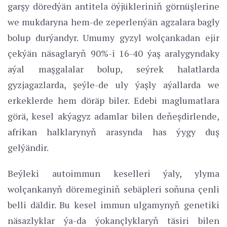
garşy döredýän antitela öýjükleriniň görnüşlerine
we mukdaryna hem-de zeperlenýän agzalara bagly
bolup durýandyr. Umumy gyzyl wolçankadan ejir
çekýän näsaglaryň 90%-i 16-40 ýaş aralygyndaky
aýal maşgalalar bolup, seýrek halatlarda
gyzjagazlarda, şeýle-de uly ýaşly aýallarda we
erkeklerde hem döräp biler. Edebi maglumatlara
görä, kesel akýagyz adamlar bilen deňeşdirlende,
afrikan halklarynyň arasynda has ýygy duş
gelýändir.
Beýleki autoimmun keselleri ýaly, ylyma
wolçankanyň döremeginiň sebäpleri soňuna çenli
belli däldir. Bu kesel immun ulgamynyň genetiki
näsazlyklar ýa-da ýokançlyklaryň täsiri bilen