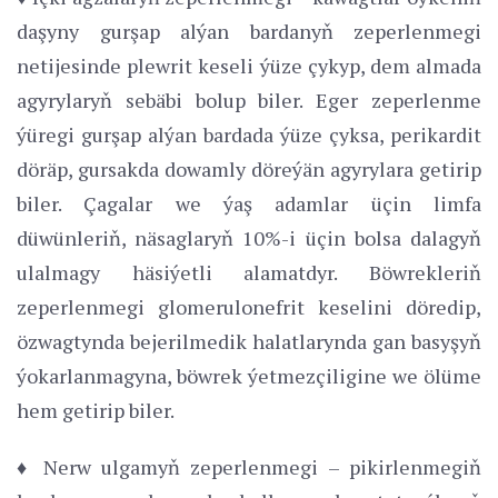
daşyny gurşap alýan bardanyň zeperlenmegi
netijesinde plewrit keseli ýüze çykyp, dem almada
agyrylaryň sebäbi bolup biler. Eger zeperlenme
ýüregi gurşap alýan bardada ýüze çyksa, perikardit
döräp, gursakda dowamly döreýän agyrylara getirip
biler. Çagalar we ýaş adamlar üçin limfa
düwünleriň, näsaglaryň 10%-i üçin bolsa dalagyň
ulalmagy häsiýetli alamatdyr. Böwrekleriň
zeperlenmegi glomerulonefrit keselini döredip,
özwagtynda bejerilmedik halatlarynda gan basyşyň
ýokarlanmagyna, böwrek ýetmezçiligine we ölüme
hem getirip biler.
♦ Nerw ulgamyň zeperlenmegi – pikirlenmegiň