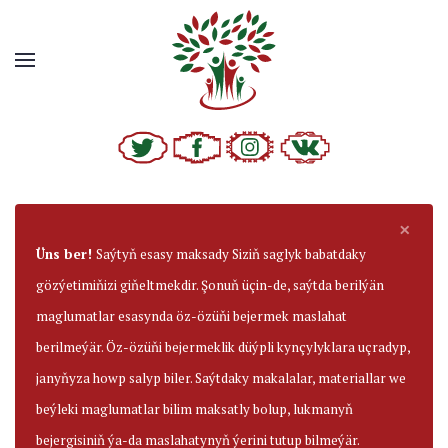
×
Üns ber!
Saýtyň esasy maksady Siziň saglyk babatdaky
gözýetimiňizi giňeltmekdir. Şonuň üçin-de, saýtda berilýän
maglumatlar esasynda öz-özüňi bejermek maslahat
berilmeýär. Öz-özüňi bejermeklik düýpli kynçylyklara uçradyp,
janyňyza howp salyp biler. Saýtdaky makalalar, materiallar we
beýleki maglumatlar bilim maksatly bolup, lukmanyň
bejergisiniň ýa-da maslahatynyň ýerini tutup bilmeýär.