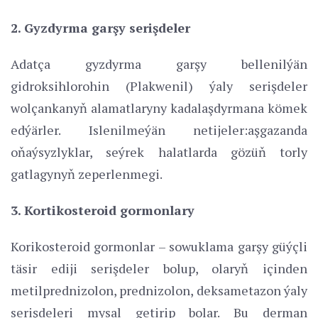
2. Gyzdyrma garşy serişdeler
Adatça gyzdyrma garşy bellenilýän
gidroksihlorohin (Plakwenil) ýaly serişdeler
wolçankanyň alamatlaryny kadalaşdyrmana kömek
edýärler. Islenilmeýän netijeler:aşgazanda
oňaýsyzlyklar, seýrek halatlarda gözüň torly
gatlagynyň zeperlenmegi.
3. Kortikosteroid gormonlary
Korikosteroid gormonlar – sowuklama garşy güýçli
täsir ediji serişdeler bolup, olaryň içinden
metilprednizolon, prednizolon, deksametazon ýaly
serişdeleri mysal getirip bolar. Bu derman