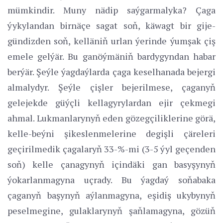
mümkindir. Muny nädip saýgarmalyka? Çaga
ýykylandan birnäçe sagat soň, käwagt bir gije-
gündizden soň, kelläniň urlan ýerinde ýumşak çiş
emele gelýär. Bu ganöýmäniň bardygyndan habar
berýär. Şeýle ýagdaýlarda çaga keselhanada bejergi
almalydyr. Şeýle çişler bejerilmese, çaganyň
gelejekde güýçli kellagyrylardan ejir çekmegi
ahmal. Lukmanlarynyň eden gözegçiliklerine görä,
kelle-beýni şikeslenmelerine degişli çäreleri
geçirilmedik çagalaryň 33-%-mi (3-5 ýyl geçenden
soň) kelle çanagynyň içindäki gan basyşynyň
ýokarlanmagyna uçrady. Bu ýagdaý soňabaka
çaganyň başynyň aýlanmagyna, eşidiş ukybynyň
peselmegine, gulaklarynyň şaňlamagyna, gözüň