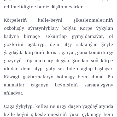
edilmelidigine heniz düşünmeýärler.
Körpeleriň kelle-beýni şikeslenmeleriniň
özboluşly aýratynlyklary bolýar. Körpe ýykylan
badyna birnäçe sekuntlap gymyldamaýar, ol
gözlerini agdaryp, dem alşy saklanýar. Şeýle
ýagdaýda körpäniň derisi agarýar, gana kömürturşy
gazynyň köp mukdary düşýär. Şondan soň körpe
uludan dem alyp, gaty ses bilen aglap başlaýar.
Käwagt gaýtarmalaryň bolmagy hem ahmal. Bu
alamatlar çaganyň beýnisiniň sarsandygyny
aňladýar.
Çaga ýykylyp, kellesine urgy düşen ýagdaýlarynda
kelle-beýni şikeslenmesiniň ýüze çykmagy hem