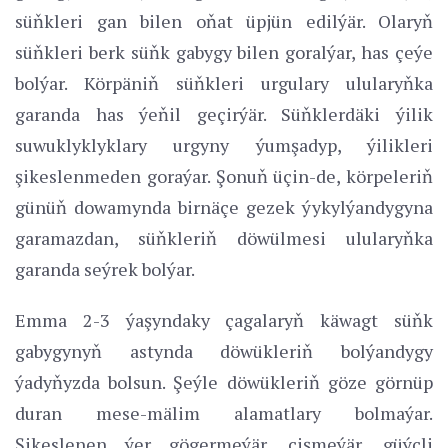
süňkleri gan bilen oňat üpjün edilýär. Olaryň
süňkleri berk süňk gabygy bilen goralýar, has çeýe
bolýar. Körpäniň süňkleri urgulary ulularyňka
garanda has ýeňil geçirýär. Süňklerdäki ýilik
suwuklyklyklary urgyny ýumşadyp, ýilikleri
şikeslenmeden goraýar. Şonuň üçin-de, körpeleriň
günüň dowamynda birnäçe gezek ýykylýandygyna
garamazdan, süňkleriň döwülmesi ulularyňka
garanda seýrek bolýar.
Emma 2-3 ýaşyndaky çagalaryň käwagt süňk
gabygynyň astynda döwükleriň bolýandygy
ýadyňyzda bolsun. Şeýle döwükleriň göze görnüp
duran mese-mälim alamatlary bolmaýar.
Şikeslenen ýer gögermeýär, çişmeýär, güýçli