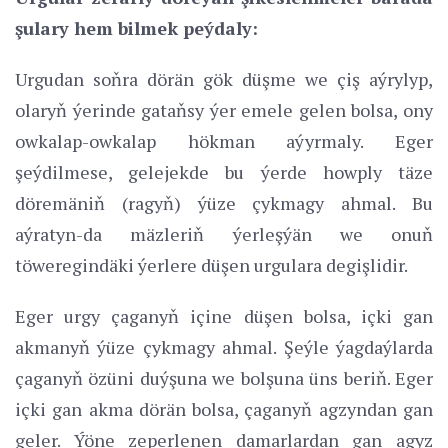
şulary hem bilmek peýdaly:
Urgudan soňra dörän gök düşme we çiş aýrylyp,
olaryň ýerinde gataňsy ýer emele gelen bolsa, ony
owkalap-owkalap hökman aýyrmaly. Eger
şeýdilmese, gelejekde bu ýerde howply täze
döremäniň (ragyň) ýüze çykmagy ahmal. Bu
aýratyn-da mäzleriň ýerleşýän we onuň
töweregindäki ýerlere düşen urgulara degişlidir.
Eger urgy çaganyň içine düşen bolsa, içki gan
akmanyň ýüze çykmagy ahmal. Şeýle ýagdaýlarda
çaganyň özüni duýşuna we bolşuna üns beriň. Eger
içki gan akma dörän bolsa, çaganyň agzyndan gan
geler. Ýöne zeperlenen damarlardan gan agyz