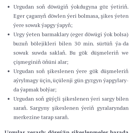
Urgudan soň döwügiň ýokdugyna göz ýetiriň.
Eger çaganyň döwlen ýeri bolmasa, şikes ýeten
ýere sowuk ýapgy ýapyň;
Urgy ýeten barmaklary (eger döwügi ýok bolsa)
buzuň bölejikleri bilen 30 min. sürtüň ýa-da
sowuk suwda saklaň. Bu gök düşmeleriň we
çişmeginiň öňüni alar;
Urgudan soň şikeslenen ýere gök düşmeleriň
aýrylmagy üçin, üçülenji gün gyzgyn ýapgylary-
da ýapmak bolýar;
Urgudan soň güýçli şikeslenen ýeri sargy bilen
saraň. Sargyny şikeslenen ýeriň gyralaryndan
merkezine tarap saraň.
Urgular zerarly döreýän şikeslenmeler barada