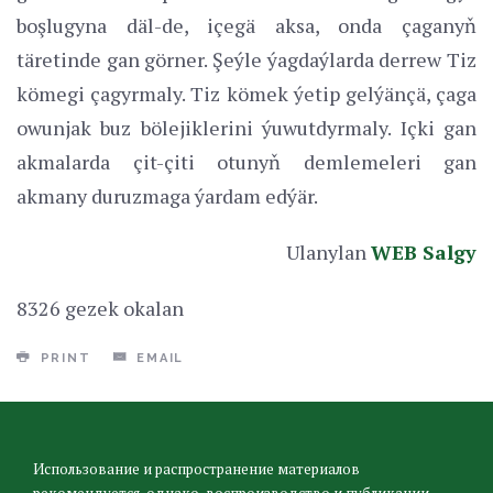
boşlugyna däl-de, içegä aksa, onda çaganyň
täretinde gan görner. Şeýle ýagdaýlarda derrew Tiz
kömegi çagyrmaly. Tiz kömek ýetip gelýänçä, çaga
owunjak buz bölejiklerini ýuwutdyrmaly. Içki gan
akmalarda çit-çiti otunyň demlemeleri gan
akmany duruzmaga ýardam edýär.
Ulanylan
WEB Salgy
8326 gezek okalan
PRINT
EMAIL
Использование и распространение материалов
рекомендуется, однако, воспроизводство и публикации