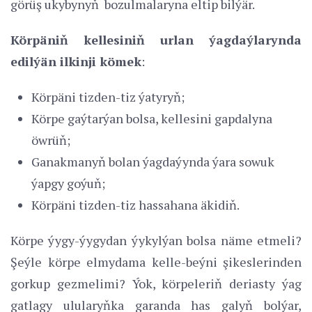
görüş ukybynyň bozulmalaryna eltip bilýär.
Körpäniň kellesiniň urlan ýagdaýlarynda
edilýän ilkinji kömek
:
Körpäni tizden-tiz ýatyryň;
Körpe gaýtarýan bolsa, kellesini gapdalyna
öwrüň;
Ganakmanyň bolan ýagdaýynda ýara sowuk
ýapgy goýuň;
Körpäni tizden-tiz hassahana äkidiň.
Körpe ýygy-ýygydan ýykylýan bolsa näme etmeli?
Şeýle körpe elmydama kelle-beýni şikeslerinden
gorkup gezmelimi? Ýok, körpeleriň deriasty ýag
gatlagy ulularyňka garanda has galyň bolýar,