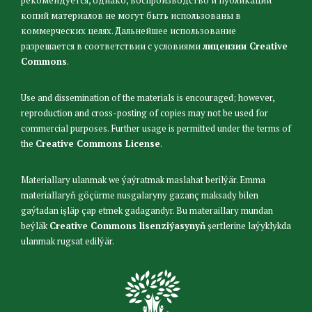
копий материалов не могут быть использованы в
коммерческих целях. Дальнейшее использование
разрешается в соответствии с условиями
лицензии Creative
Commons
.
Use and dissemination of the materials is encouraged; however,
reproduction and cross-posting of copies may not be used for
commercial purposes. Further usage is permitted under the terms of
the
Creative Commons License
.
Materiallary ulanmak we ýaýratmak maslahat berilýär. Emma
materiallaryň göçürme nusgalaryny gazanç maksady bilen
gaýtadan işläp çap etmek gadagandyr. Bu materaillary mundan
beýläk
Creative Commons lisenziýasynyň
şertlerine laýyklykda
ulanmak rugsat edilýär.