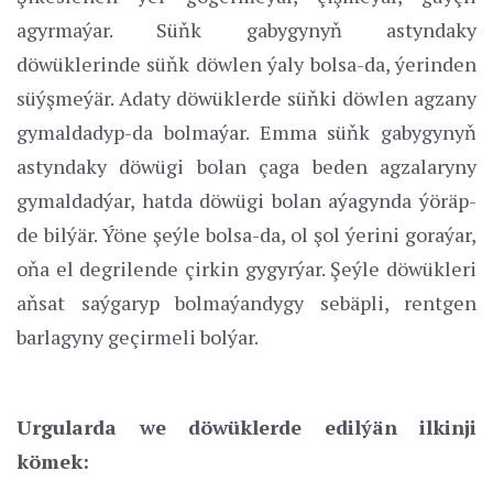
agyrmaýar. Süňk gabygynyň astyndaky
döwüklerinde süňk döwlen ýaly bolsa-da, ýerinden
süýşmeýär. Adaty döwüklerde süňki döwlen agzany
gymaldadyp-da bolmaýar. Emma süňk gabygynyň
astyndaky döwügi bolan çaga beden agzalaryny
gymaldadýar, hatda döwügi bolan aýagynda ýöräp-
de bilýär. Ýöne şeýle bolsa-da, ol şol ýerini goraýar,
oňa el degrilende çirkin gygyrýar. Şeýle döwükleri
aňsat saýgaryp bolmaýandygy sebäpli, rentgen
barlagyny geçirmeli bolýar.
Urgularda we döwüklerde edilýän ilkinji
kömek: