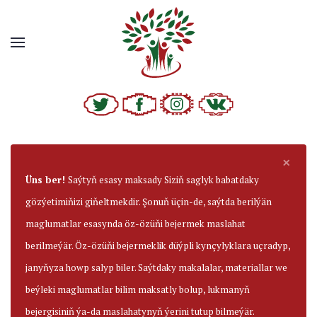
×
Üns ber!
Saýtyň esasy maksady Siziň saglyk babatdaky
gözýetimiňizi giňeltmekdir. Şonuň üçin-de, saýtda berilýän
maglumatlar esasynda öz-özüňi bejermek maslahat
berilmeýär. Öz-özüňi bejermeklik düýpli kynçylyklara uçradyp,
janyňyza howp salyp biler. Saýtdaky makalalar, materiallar we
beýleki maglumatlar bilim maksatly bolup, lukmanyň
bejergisiniň ýa-da maslahatynyň ýerini tutup bilmeýär.