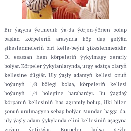
Bir ýaşyna ýetmedik ýa-da ýörjen-ýörjen bolup
başlan körpeleriň arasynda köp duş gelýän
şikeslenmeleriň biri kelle-beýni şikeslenmesidir.
Ol esassan hem körpeleriň ýykylmagy zerarly
bolýar. Körpeler ýykylanlarynda, urgy adatça olaryň
kellesine düşýär. Uly ýaşly adamyň kellesi onuň
boýunyň 1/8 bölegi bolsa, körpeleriň kellesi
boýunyň 1/4 bölegine barabardyr. Bu ýagdaý
körpäniň kellesiniň has agramly bolup, ilki bilen
şonuň urulmagyna sebäp bolýar. Mundan başga-da,
uly ýaşly adam ýykylanda elini kellesiniň aşagyna
goýup ýetirşýär. Körpeler bolsa şeýle