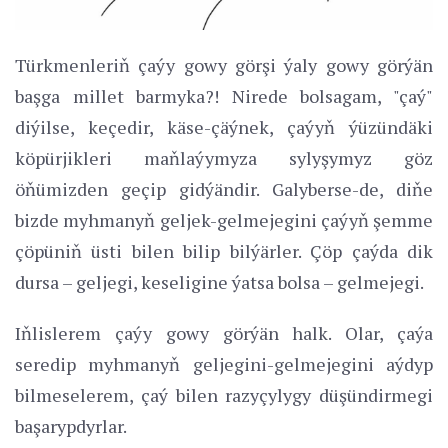
Türkmenleriň çaýy gowy görşi ýaly gowy görýän
başga millet barmyka?! Nirede bolsagam, "çaý"
diýilse, keçedir, käse-çäýnek, çaýyň ýüzündäki
köpürjikleri maňlaýymyza sylyşymyz göz
öňümizden geçip gidýändir. Galyberse-de, diňe
bizde myhmanyň geljek-gelmejegini çaýyň şemme
çöpüniň üsti bilen bilip bilýärler. Çöp çaýda dik
dursa – geljegi, keseligine ýatsa bolsa – gelmejegi.
Iňlislerem çaýy gowy görýän halk. Olar, çaýa
seredip myhmanyň geljegini-gelmejegini aýdyp
bilmeselerem, çaý bilen razyçylygy düşündirmegi
başarypdyrlar.