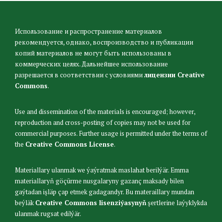
Использование и распространение материалов
рекомендуется, однако, воспроизводство и публикации
копий материалов не могут быть использованы в
коммерческих целях. Дальнейшее использование
разрешается в соответствии с условиями
лицензии Creative
Commons
.
Use and dissemination of the materials is encouraged; however,
reproduction and cross-posting of copies may not be used for
commercial purposes. Further usage is permitted under the terms of
the
Creative Commons License
.
Materiallary ulanmak we ýaýratmak maslahat berilýär. Emma
materiallaryň göçürme nusgalaryny gazanç maksady bilen
gaýtadan işläp çap etmek gadagandyr. Bu materaillary mundan
beýläk
Creative Commons lisenziýasynyň
şertlerine laýyklykda
ulanmak rugsat edilýär.