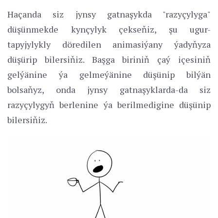
Haçanda siz jynsy gatnaşykda "razyçylyga"
düşünmekde kynçylyk çekseňiz, şu ugur-
tapyjylykly döredilen animasiýany ýadyňyza
düşürip bilersiňiz. Başga biriniň çaý içesiniň
gelýänine ýa gelmeýänine düşünip bilýän
bolsaňyz, onda jynsy gatnaşyklarda-da siz
razyçylygyň berlenine ýa berilmedigine düşünip
bilersiňiz.