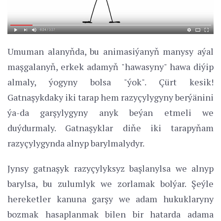
Umuman alanyňda, bu animasiýanyň manysy aýal
maşgalanyň, erkek adamyň "hawasyny" hawa diýip
almaly, ýogyny bolsa "ýok". Çürt kesik!
Gatnaşykdaky iki tarap hem razyçylygyny berýänini
ýa-da garşylygyny anyk beýan etmeli we
duýdurmaly. Gatnaşyklar diňe iki tarapyňam
razyçylygynda alnyp barylmalydyr.
Jynsy gatnaşyk razyçylyksyz başlanylsa we alnyp
barylsa, bu zulumlyk we zorlamak bolýar. Şeýle
hereketler kanuna garşy we adam hukuklaryny
bozmak hasaplanmak bilen bir hatarda adama