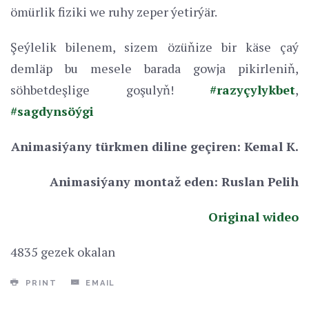
ömürlik fiziki we ruhy zeper ýetirýär.
Şeýlelik bilenem, sizem özüňize bir käse çaý
demläp bu mesele barada gowja pikirleniň,
söhbetdeşlige goşulyň!
#razyçylykbet
,
#sagdynsöýgi
Animasiýany türkmen diline geçiren: Kemal K.
Animasiýany montaž eden: Ruslan Pelih
Original wideo
4835 gezek okalan
PRINT
EMAIL