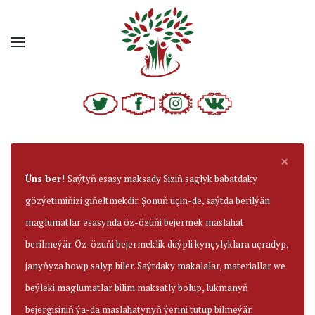
×
Üns ber!
Saýtyň esasy maksady Siziň saglyk babatdaky
gözýetimiňizi giňeltmekdir. Şonuň üçin-de, saýtda berilýän
maglumatlar esasynda öz-özüňi bejermek maslahat
berilmeýär. Öz-özüňi bejermeklik düýpli kynçylyklara uçradyp,
janyňyza howp salyp biler. Saýtdaky makalalar, materiallar we
beýleki maglumatlar bilim maksatly bolup, lukmanyň
bejergisiniň ýa-da maslahatynyň ýerini tutup bilmeýär.