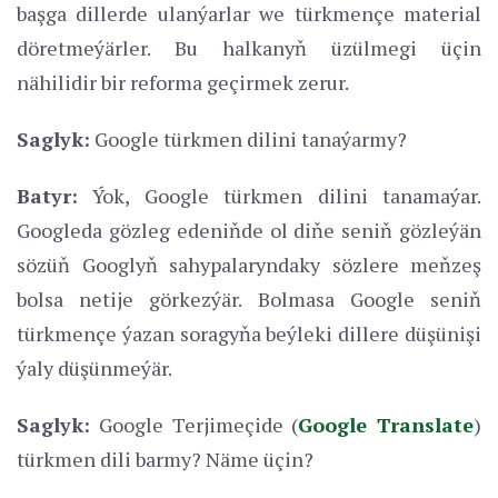
başga dillerde ulanýarlar we türkmençe material
döretmeýärler. Bu halkanyň üzülmegi üçin
nähilidir bir reforma geçirmek zerur.
Saglyk:
Google türkmen dilini tanaýarmy?
Batyr:
Ýok, Google türkmen dilini tanamaýar.
Googleda gözleg edeniňde ol diňe seniň gözleýän
sözüň Googlyň sahypalaryndaky sözlere meňzeş
bolsa netije görkezýär. Bolmasa Google seniň
türkmençe ýazan soragyňa beýleki dillere düşünişi
ýaly düşünmeýär.
Saglyk:
Google Terjimeçide (
Google Translate
)
türkmen dili barmy? Näme üçin?