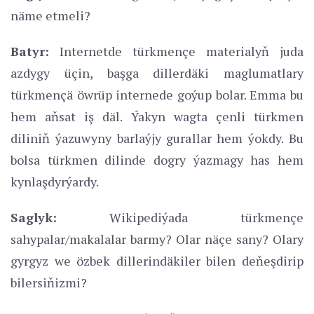
näme etmeli?
Batyr:
Internetde türkmençe materialyň juda
azdygy üçin, başga dillerdäki maglumatlary
türkmençä öwrüp internede goýup bolar. Emma bu
hem aňsat iş däl. Ýakyn wagta çenli türkmen
diliniň ýazuwyny barlaýjy gurallar hem ýokdy. Bu
bolsa türkmen dilinde dogry ýazmagy has hem
kynlaşdyrýardy.
Saglyk:
Wikipediýada türkmençe
sahypalar/makalalar barmy? Olar näçe sany? Olary
gyrgyz we özbek dillerindäkiler bilen deňeşdirip
bilersiňizmi?