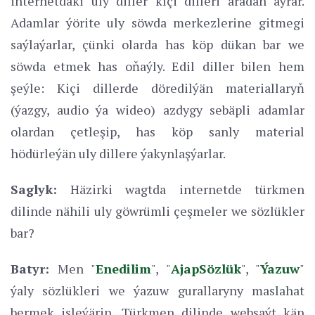
internetdäki uly diller kiçi dilleri aradan aýrar.
Adamlar ýörite uly söwda merkezlerine gitmegi
saýlaýarlar, çünki olarda has köp dükan bar we
söwda etmek has oňaýly. Edil diller bilen hem
şeýle: Kiçi dillerde döredilýän materiallaryň
(ýazgy, audio ýa wideo) azdygy sebäpli adamlar
olardan çetleşip, has köp sanly material
hödürleýän uly dillere ýakynlaşýarlar.
Saglyk:
Häzirki wagtda internetde türkmen
dilinde nähili uly göwrümli çeşmeler we sözlükler
bar?
Batyr:
Men "
Enedilim
", "
AjapSözlük
", "
Ýazuw
"
ýaly sözlükleri we ýazuw gurallaryny maslahat
bermek isleýärin. Türkmen dilinde websaýt kän