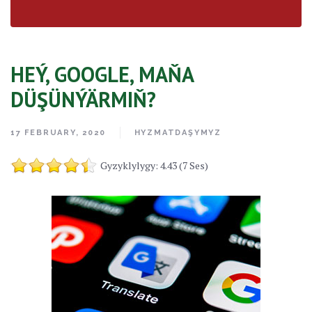
HEÝ, GOOGLE, MAŇA
DÜŞÜNÝÄRMIŇ?
17 FEBRUARY, 2020
HYZMATDAŞYMYZ
Gyzyklylygy: 4.43 (7 Ses)