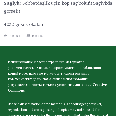
Saglyk:
Söhbetdeşlik üçin köp sag boluň! Saglykda
görşeli!
4032 gezek okalan
PRINT
EMAIL
Использование и распространение материалов
рекомендуется, однако, воспроизводство и публикации
копий материалов не могут быть использованы в
коммерческих целях. Дальнейшее использование
разрешается в соответствии с условиями
лицензии Creative
Commons
.
Use and dissemination of the materials is encouraged; however,
reproduction and cross-posting of copies may not be used for
commercial purposes. Further usage is permitted under the terms of