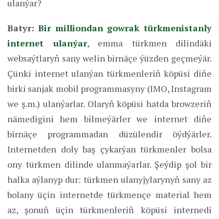
ulanýar?
Batyr:
Bir milliondan gowrak türkmenistanly
internet ulanýar
, emma türkmen dilindäki
websaýtlaryň sany welin birnäçe ýüzden geçmeýär.
Çünki internet ulanýan türkmenleriň köpüsi diňe
birki sanjak mobil programmasyny (IMO, Instagram
we ş.m.) ulanýarlar. Olaryň köpüsi hatda browzeriň
nämedigini hem bilmeýärler we internet diňe
birnäçe programmadan düzülendir öýdýärler.
Internetden doly baş çykarýan türkmenler bolsa
ony türkmen dilinde ulanmaýarlar. Şeýdip şol bir
halka aýlanyp dur: türkmen ulanyjylarynyň sany az
bolany üçin internetde türkmençe material hem
az, şonuň üçin türkmenleriň köpüsi internedi