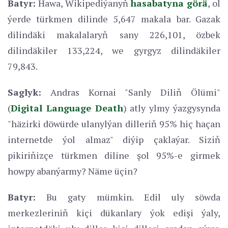
Batyr:
Hawa, Wikipediýanyň
hasabatyna görä
, ol
ýerde türkmen dilinde 5,647 makala bar. Gazak
dilindäki makalalaryň sany 226,101, özbek
dilindäkiler 133,224, we gyrgyz dilindäkiler
79,843.
Saglyk:
Andras Kornai "Sanly Diliň Ölümi"
(
Digital Language Death
) atly ylmy ýazgysynda
"häzirki döwürde ulanylýan dilleriň 95% hiç haçan
internetde ýol almaz" diýip çaklaýar. Siziň
pikiriňizçe türkmen diline şol 95%-e girmek
howpy abanýarmy? Näme üçin?
Batyr:
Bu gaty mümkin. Edil uly söwda
merkezleriniň kiçi dükanlary ýok edişi ýaly,