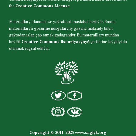
the
Creative Commons License
.
Materiallary ulanmak we ýaýratmak maslahat berilýär. Emma
materiallaryň göçürme nusgalaryny gazanç maksady bilen
gaýtadan işläp çap etmek gadagandyr. Bu materaillary mundan
beýläk
Creative Commons lisenziýasynyň
şertlerine laýyklykda
ulanmak rugsat edilýär.
Copyright © 2011-2025 www.saglyk.org