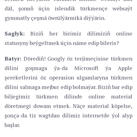
däl, şonuň üçin islendik türkmençe websaýt
gymmatly çeşmä öwrülýärmikä diýýärin.
Saglyk:
Biziň her birimiz dilimiziň online
statusyny beýgeltmek üçin näme edip bileris?
Batyr:
Dörediň! Googly öz terjimeçisine türkmen
dilini goşmaga ýa-da Microsoft ýa Apple
şereketlerini öz operasion ulgamlaryna türkmen
dilini salmaga mejbur edip bolmaýar. Biziň bar edip
biljegimiz türkmen dilinde online material
döretmegi dowam etmek. Näçe material köpelse,
şonça-da tiz wagtdan dilimiz internetde ýol alyp
başlar.