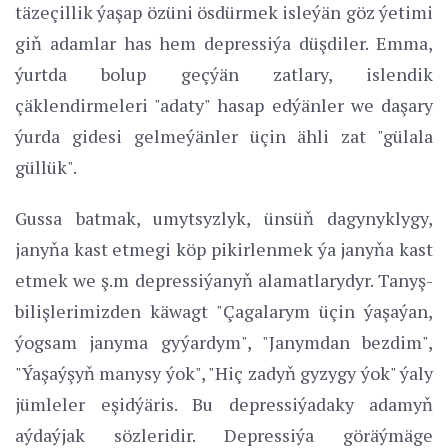
täzeçillik ýaşap özüni ösdürmek isleýän göz ýetimi
giň adamlar has hem depressiýa düşdiler. Emma,
ýurtda bolup geçýän zatlary, islendik
çäklendirmeleri "adaty" hasap edýänler we daşary
ýurda gidesi gelmeýänler üçin ähli zat "gülala
güllük".
Gussa batmak, umytsyzlyk, ünsüň dagynyklygy,
janyňa kast etmegi köp pikirlenmek ýa janyňa kast
etmek we ş.m depressiýanyň alamatlarydyr. Tanyş-
bilişlerimizden käwagt "Çagalarym üçin ýaşaýan,
ýogsam janyma gyýardym", "Janymdan bezdim",
"Ýaşaýşyň manysy ýok", "Hiç zadyň gyzygy ýok" ýaly
jümleler eşidýäris. Bu depressiýadaky adamyň
aýdaýjak sözleridir. Depressiýa göräýmäge