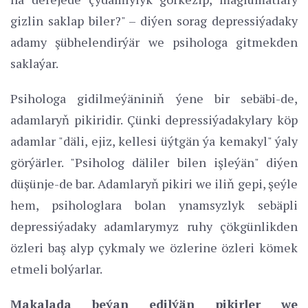
gizlin saklap biler?" – diýen sorag depressiýadaky
adamy şübhelendirýär we psihologa gitmekden
saklaýar.
Psihologa gidilmeýäniniň ýene bir sebäbi-de,
adamlaryň pikiridir. Çünki depressiýadakylary köp
adamlar "däli, ejiz, kellesi üýtgän ýa kemakyl" ýaly
görýärler. "Psiholog däliler bilen işleýän" diýen
düşünje-de bar. Adamlaryň pikiri we iliň gepi, şeýle
hem, psihologlara bolan ynamsyzlyk sebäpli
depressiýadaky adamlarymyz ruhy çökgünlikden
özleri baş alyp çykmaly we özlerine özleri kömek
etmeli bolýarlar.
Makalada beýan edilýän pikirler we