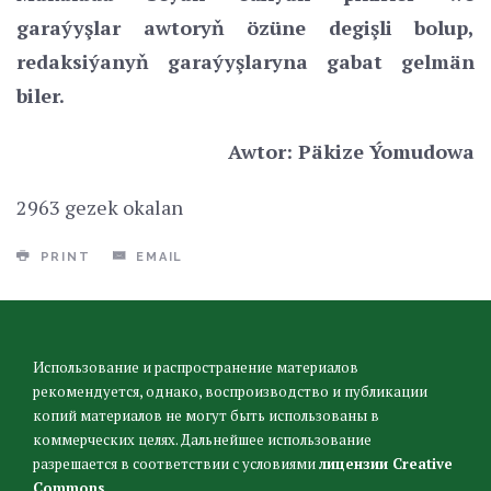
garaýyşlar awtoryň özüne degişli bolup,
redaksiýanyň garaýyşlaryna gabat gelmän
biler.
Awtor: Päkize Ýomudowa
2963 gezek okalan
PRINT
EMAIL
Использование и распространение материалов
рекомендуется, однако, воспроизводство и публикации
копий материалов не могут быть использованы в
коммерческих целях. Дальнейшее использование
разрешается в соответствии с условиями
лицензии Creative
Commons
.