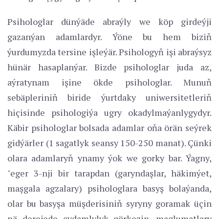
Psihologlar dünýäde abraýly we köp girdeýji
gazanýan adamlardyr. Ýöne bu hem biziň
ýurdumyzda tersine işleýär. Psihologyň işi abraýsyz
hünär hasaplanýar. Bizde psihologlar juda az,
aýratynam işine ökde psihologlar. Munuň
sebäpleriniň biride ýurtdaky uniwersitetleriň
hiçisinde psihologiýa ugry okadylmaýanlygydyr.
Käbir psihologlar bolsada adamlar oňa örän seýrek
gidýärler (1 sagatlyk seansy 150-250 manat). Çünki
olara adamlaryň ynamy ýok we gorky bar. Ýagny,
"eger 3-nji bir tarapdan (garyndaşlar, häkimýet,
maşgala agzalary) psihologlara basyş bolaýanda,
olar bu basyşa müşderisiniň syryny goramak üçin
nä derejede çydamlylyk görkezip, maglumatlary