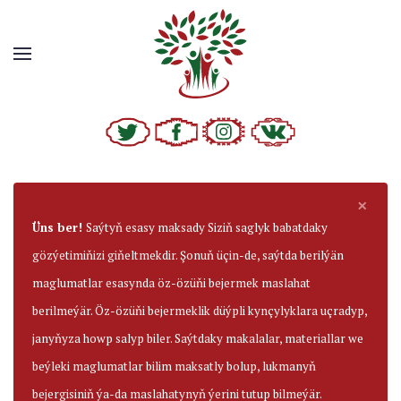
×
Üns ber!
Saýtyň esasy maksady Siziň saglyk babatdaky
gözýetimiňizi giňeltmekdir. Şonuň üçin-de, saýtda berilýän
maglumatlar esasynda öz-özüňi bejermek maslahat
berilmeýär. Öz-özüňi bejermeklik düýpli kynçylyklara uçradyp,
janyňyza howp salyp biler. Saýtdaky makalalar, materiallar we
beýleki maglumatlar bilim maksatly bolup, lukmanyň
bejergisiniň ýa-da maslahatynyň ýerini tutup bilmeýär.