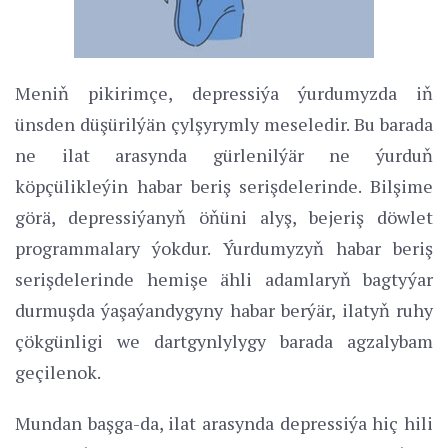
Meniň pikirimçe, depressiýa ýurdumyzda iň
ünsden düşürilýän çylşyrymly meseledir. Bu barada
ne ilat arasynda gürlenilýär ne ýurduň
köpçülikleýin habar beriş serişdelerinde. Bilşime
görä, depressiýanyň öňüni alyş, bejeriş döwlet
programmalary ýokdur. Ýurdumyzyň habar beriş
serişdelerinde hemişe ähli adamlaryň bagtyýar
durmuşda ýaşaýandygyny habar berýär, ilatyň ruhy
çökgünligi we dartgynlylygy barada agzalybam
geçilenok.
Mundan başga-da, ilat arasynda depressiýa hiç hili