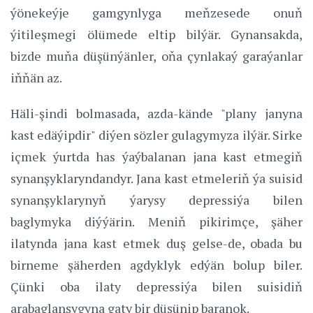
ýönekeýje gamgynlyga meňzesede onuň
ýitileşmegi ölümede eltip bilýär. Gynansakda,
bizde muňa düşünýänler, oňa çynlakaý garaýanlar
iňňän az.
Häli-şindi bolmasada, azda-kände "plany janyna
kast edäýipdir" diýen sözler gulagymyza ilýär. Sirke
içmek ýurtda has ýaýbalanan jana kast etmegiň
synanşyklaryndandyr. Jana kast etmeleriň ýa suisid
synanşyklarynyň ýarysy depressiýa bilen
baglymyka diýýärin. Meniň pikirimçe, şäher
ilatynda jana kast etmek duş gelse-de, obada bu
birneme şäherden agdyklyk edýän bolup biler.
Çünki oba ilaty depressiýa bilen suisidiň
arabaglanşygyna gaty bir düşünip baranok.