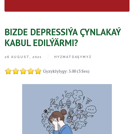
BIZDE DEPRESSIÝA ÇYNLAKAÝ
KABUL EDILÝÄRMI?
26 AUGUST, 2021
HYZMATDAŞYMYZ
Gyzyklylygy: 5.00 (3 Ses)