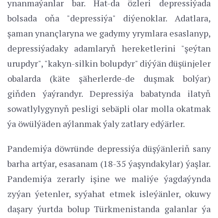
ynanmaýanlar bar. Hat-da özleri depressiýada
bolsada oňa "depressiýa" diýenoklar. Adatlara,
şaman ynançlaryna we gadymy yrymlara esaslanyp,
depressiýadaky adamlaryň hereketlerini "şeýtan
urupdyr", "kakyn-silkin bolupdyr" diýýän düşünjeler
obalarda (käte şäherlerde-de duşmak bolýar)
giňden ýaýrandyr. Depressiýa babatynda ilatyň
sowatlylygynyň pesligi sebäpli olar molla okatmak
ýa öwülýäden aýlanmak ýaly zatlary edýärler.
Pandemiýa döwründe depressiýa düşýänleriň sany
barha artýar, esasanam (18-35 ýaşyndakylar) ýaşlar.
Pandemiýa zerarly işine we maliýe ýagdaýynda
zyýan ýetenler, syýahat etmek isleýänler, okuwy
daşary ýurtda bolup Türkmenistanda galanlar ýa