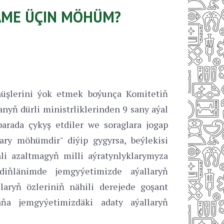
NÄME ÜÇIN MÖHÜM?
rnüşlerini ýok etmek boýunça Komitetiň
nyň dürli ministrliklerinden 9 sany aýal
barada çykyş etdiler we soraglara jogap
lary möhümdir" diýip gygyrsa, beýlekisi
li azaltmagyň milli aýratynlyklarymyza
 diňlänimde jemgyýetimizde aýallaryň
aryň özleriniň nähili derejede goşant
ňa jemgyýetimizdäki adaty aýallaryň