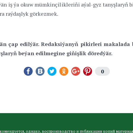
än iş ýa okuw mümkinçilikleriňi aýal-gyz tanyşlaryň b
ra raýdaşlyk görkezmek.
än çap edilýär. Redaksiýanyň pikirleri makalada 
yşlaryň beýan edilmegine giňişlik döredýär.
0
комендуется, однако, воспроизводство и публикации копий материал