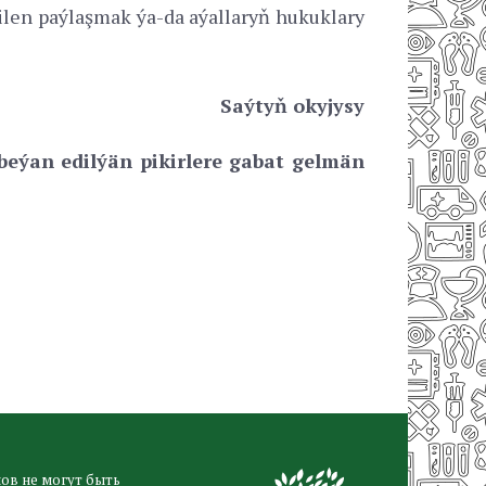
ilen paýlaşmak ýa-da aýallaryň hukuklary
Saýtyň okyjysy
beýan edilýän pikirlere gabat gelmän
ов не могут быть