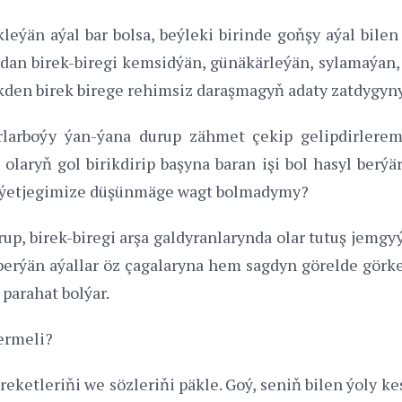
leýän aýal bar bolsa, beýleki birinde goňşy aýal bil
rdan birek-biregi kemsidýän, günäkärleýän, sylamaýan,
ikden birek birege rehimsiz daraşmagyň adaty zatdygyn
rlarboýy ýan-ýana durup zähmet çekip gelipdirlerem
laryň gol birikdirip başyna baran işi bol hasyl berýär.
e ýetjegimize düşünmäge wagt bolmadymy?
p, birek-biregi arşa galdyranlarynda olar tutuş jemgyýet
berýän aýallar öz çagalaryna hem sagdyn görelde görkez
 parahat bolýar.
termeli?
reketleriňi we sözleriňi päkle. Goý, seniň bilen ýoly ke