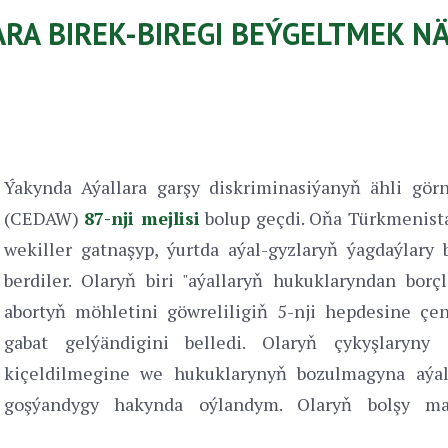
LARA BIREK-BIREGI BEÝGELTMEK 
Ýakynda Aýallara garşy diskriminasiýanyň ähli gö
(CEDAW)
87-nji mejlisi
bolup geçdi. Oňa Türkmenista
wekiller gatnaşyp, ýurtda aýal-gyzlaryň ýagdaýlary 
berdiler. Olaryň biri "aýallaryň hukuklaryndan borç
abortyň möhletini göwreliligiň 5-nji hepdesine çen
gabat gelýändigini belledi. Olaryň çykyşlaryny
kiçeldilmegine we hukuklarynyň bozulmagyna aýall
goşýandygy hakynda oýlandym. Olaryň bolşy ma