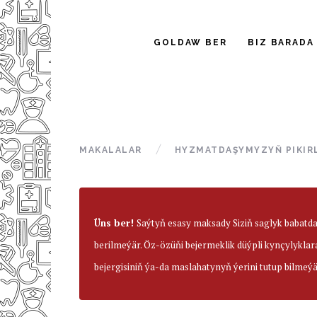
GOLDAW BER
BIZ BARADA
MAKALALAR
HYZMATDAŞYMYZYŇ PIKIR
Üns ber!
Saýtyň esasy maksady Siziň saglyk babatd
berilmeýär. Öz-özüňi bejermeklik düýpli kynçylyklar
bejergisiniň ýa-da maslahatynyň ýerini tutup bilmeýä