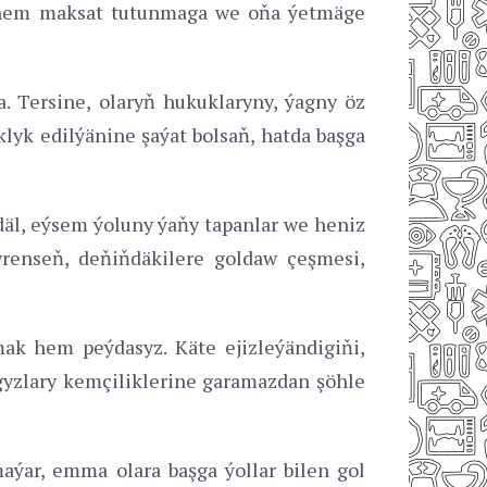
ri hem maksat tutunmaga we oňa ýetmäge
. Tersine, olaryň hukuklaryny, ýagny öz
klyk edilýänine şaýat bolsaň, hatda başga
n däl, eýsem ýoluny ýaňy tapanlar we heniz
renseň, deňiňdäkilere goldaw çeşmesi,
ak hem peýdasyz. Käte ejizleýändigiňi,
yzlary kemçiliklerine garamazdan şöhle
aýar, emma olara başga ýollar bilen gol