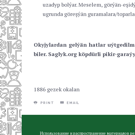
uzadyp bolýar. Meselem, görýän-eşidý
ugrunda göreşýän guramalara/toparla
Okyjylardan gelýän hatlar uýtgedilm
biler. Saglyk.org köpdürli pikir-garaý
1886 gezek okalan
PRINT
EMAIL
Использование и распространение материалов ре