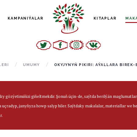
KAMPANIÝALAR
KITAPLAR
MAK
LERI
UMUMY
OKYJYNYŇ PIKIRI: AÝALLARA BIRE
aky gözýetimiňizi giňeltmekdir. Şonuň üçin-de, saýtda berilýän maglumatl
a uçradyp, janyňyza howp salyp biler. Saýtdaky makalalar, materiallar we 
r.