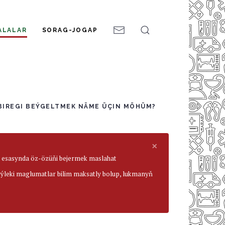
ALALAR
SORAG-JOGAP
K-BIREGI BEÝGELTMEK NÄME ÜÇIN MÖHÜM?
×
ar esasynda öz-özüňi bejermek maslahat
beýleki maglumatlar bilim maksatly bolup, lukmanyň