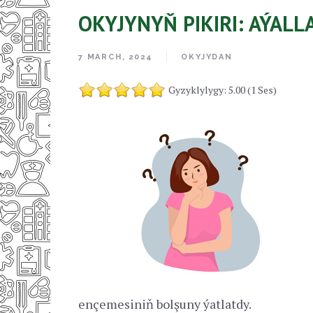
OKYJYNYŇ PIKIRI: AÝAL
7 MARCH, 2024
OKYJYDAN
Gyzyklylygy: 5.00 (1 Ses)
ençemesiniň bolşuny ýatlatdy.