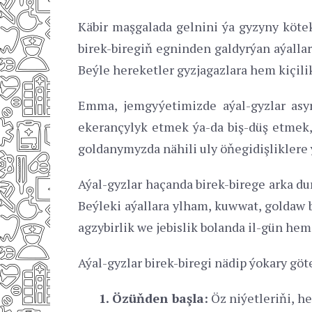
Käbir maşgalada gelnini ýa gyzyny kötek
birek-biregiň egninden galdyrýan aýalla
Beýle hereketler gyzjagazlara hem kiçil
Emma, jemgyýetimizde aýal-gyzlar asy
ekerançylyk etmek ýa-da biş-düş etmek, o
goldanymyzda nähili uly öňegidişlikler
Aýal-gyzlar haçanda birek-birege arka duru
Beýleki aýallara ylham, kuwwat, goldaw 
agzybirlik we jebislik bolanda il-gün hem
Aýal-gyzlar birek-biregi nädip ýokary gö
1. Özüňden başla:
Öz niýetleriňi, he