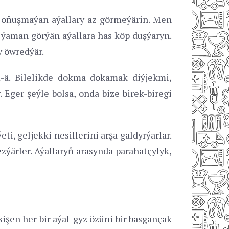
en oňuşmaýan aýallary az görmeýärin. Men
 ýaman görýän aýallara has köp duşýaryn.
y öwredýär.
-ä. Bilelikde dokma dokamak diýjekmi,
 Eger şeýle bolsa, onda bize birek-biregi
i, geljekki nesillerini arşa galdyrýarlar.
ýärler. Aýallaryň arasynda parahatçylyk,
sişen her bir aýal-gyz özüni bir basgançak