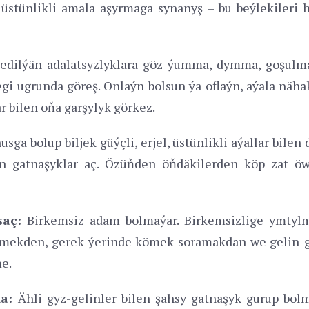
y üstünlikli amala aşyrmaga synanyş – bu beýlekile
edilýän adalatsyzlyklara göz ýumma, dymma, goşulma
gi ugrunda göreş. Onlaýn bolsun ýa oflaýn, aýala näha
ar bilen oňa garşylyk görkez.
sga bolup biljek güýçli, erjel, üstünlikli aýallar bile
n gatnaşyklar aç. Özüňden öňdäkilerden köp zat öw
saç:
Birkemsiz adam bolmaýar. Birkemsizlige ymtylm
tmekden, gerek ýerinde kömek soramakdan we gelin-g
e.
a:
Ähli gyz-gelinler bilen şahsy gatnaşyk gurup bolm