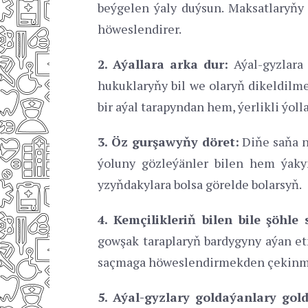
beýgelen ýaly duýsun. Maksatlaryň
höweslendirer.
2. Aýallara arka dur:
Aýal-gyzlara 
hukuklaryňy bil we olaryň dikeldilme
bir aýal tarapyndan hem, ýerlikli ýoll
3. Öz gurşawyňy döret:
Diňe saňa nu
ýoluny gözleýänler bilen hem ýaky
yzyňdakylara bolsa görelde bolarsyň.
4. Kemçilikleriň bilen bile şöhle 
gowşak taraplaryň bardygyny aýan e
saçmaga höweslendirmekden çekinm
5. Aýal-gyzlary goldaýanlary gold