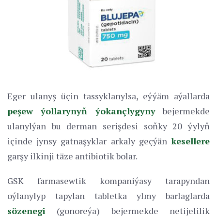
Eger ulanyş üçin tassyklanylsa, eýýäm aýallarda
peşew ýollarynyň ýokançlygyny
bejermekde
ulanylýan bu derman serişdesi soňky 20 ýylyň
içinde jynsy gatnaşyklar arkaly geçýän
kesellere
garşy ilkinji täze antibiotik bolar.
GSK farmasewtik kompaniýasy tarapyndan
oýlanylyp tapylan tabletka ylmy barlaglarda
sözenegi
(gonoreýa) bejermekde netijelilik