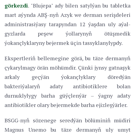
görkezdi
. "Blujepa" ady bilen satylýan bu tabletka
mart aýynda ABŞ-nyň Azyk we derman serişdeleri
administrasiýasy tarapyndan 12 ýaşdan uly aýal-
gyzlarda peşew ýollarynyň ötüşmedik
ýokançlyklaryny bejermek üçin tassyklanylypdy.
Ekspertleriň bellemegine görä, bu täze dermanyň
çykarylmagy örän möhümdir. Çünki jynsy gatnaşyk
arkaly geçýän ýokançlyklary döredýän
bakteriýalaryň adaty antibiotiklere bolan
durnuklylygy barha güýçlenýär – ýagny adaty
antibiotikler olary bejermekde barha ejizleşýärler.
BSGG-nyň sözenege seredýän bölüminiň müdiri
Magnus Unemo bu täze dermanyň uly umyt