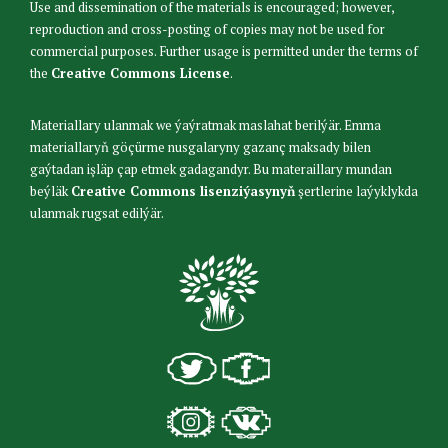
Use and dissemination of the materials is encouraged; however,
reproduction and cross-posting of copies may not be used for
commercial purposes. Further usage is permitted under the terms of
the
Creative Commons License
.
Materiallary ulanmak we ýaýratmak maslahat berilýär. Emma
materiallaryň göçürme nusgalaryny gazanç maksady bilen
gaýtadan işläp çap etmek gadagandyr. Bu materaillary mundan
beýläk
Creative Commons lisenziýasynyň
şertlerine laýyklykda
ulanmak rugsat edilýär.