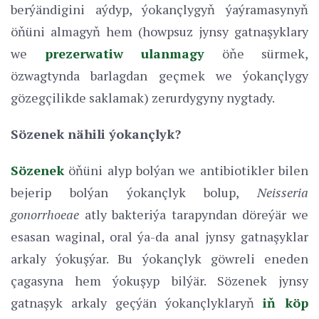
berýändigini aýdyp, ýokançlygyň ýaýramasynyň
öňüni almagyň hem (howpsuz jynsy gatnaşyklary
we
prezerwatiw ulanmagy
öňe sürmek,
özwagtynda barlagdan geçmek we ýokançlygy
gözegçilikde saklamak) zerurdygyny nygtady.
Sözenek nähili ýokançlyk?
Sözenek
öňüni alyp bolýan we antibiotikler bilen
bejerip bolýan ýokançlyk bolup,
Neisseria
gonorrhoeae
atly bakteriýa tarapyndan döreýär we
esasan waginal, oral ýa-da anal jynsy gatnaşyklar
arkaly ýokuşýar. Bu ýokançlyk göwreli eneden
çagasyna hem ýokuşyp bilýär. Sözenek jynsy
gatnaşyk arkaly geçýän ýokançlyklaryň
iň köp