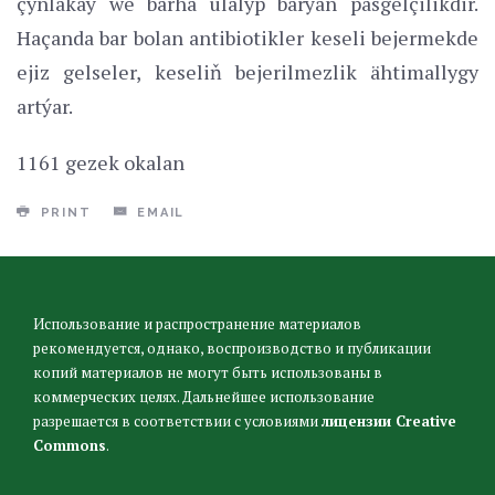
çynlakaý we barha ulalyp barýan päsgelçilikdir.
Haçanda bar bolan antibiotikler keseli bejermekde
ejiz gelseler, keseliň bejerilmezlik ähtimallygy
artýar.
1161 gezek okalan
PRINT
EMAIL
Использование и распространение материалов
рекомендуется, однако, воспроизводство и публикации
копий материалов не могут быть использованы в
коммерческих целях. Дальнейшее использование
разрешается в соответствии с условиями
лицензии Creative
Commons
.