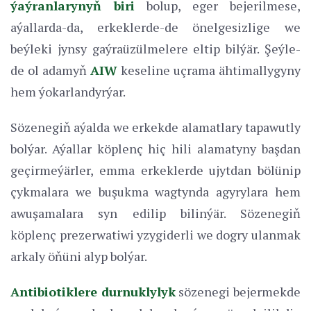
ýaýranlarynyň biri
bolup, eger bejerilmese,
aýallarda-da, erkeklerde-de önelgesizlige we
beýleki jynsy gaýraüzülmelere eltip bilýär. Şeýle-
de ol adamyň
AIW
keseline uçrama ähtimallygyny
hem ýokarlandyrýar.
Sözenegiň aýalda we erkekde alamatlary tapawutly
bolýar. Aýallar köplenç hiç hili alamatyny başdan
geçirmeýärler, emma erkeklerde ujytdan bölünip
çykmalara we buşukma wagtynda agyrylara hem
awuşamalara syn edilip bilinýär. Sözenegiň
köplenç prezerwatiwi yzygiderli we dogry ulanmak
arkaly öňüni alyp bolýar.
Antibiotiklere durnuklylyk
sözenegi bejermekde