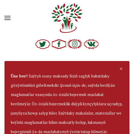
×
Üns ber!
Saýtyň esasy maksady Siziň saglyk babatdaky
gözýetimiňizi giňeltmekdir. Şonuň üçin-de, saýtda berilýän
maglumatlar esasynda öz-özüňi bejermek maslahat
berilmeýär. Öz-özüňi bejermeklik düýpli kynçylyklara uçradyp,
janyňyza howp salyp biler. Saýtdaky makalalar, materiallar we
beýleki maglumatlar bilim maksatly bolup, lukmanyň
bejergisiniň ýa-da maslahatynyň ýerini tutup bilmeýär.