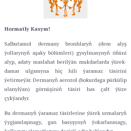
Hormatly Kasym!
Salbutamol dermany bronhlaryň (dem alyş
ýollarynyň aşaky bölümleri) gysylmasynyň öňüni
alyp, adaty maslahat berilýän mukdarlarda ýürek-
damar ulgamyna hiç hili ýaramaz täsirini
ýetirmeýär. Dermanyň aerozol (bokurdaga pürkülip
ulanylýan) görnüşiniň täsiri has çalt ýüze
çykýandyr.
Bu dermanyň ýaramaz täsirlerine ýürek urmalaryň
ýygjamlaşmagy, gan basyşynyň ýokarlanmagy,
kellagyry alamatlaryny degişli edip bolýandyr.