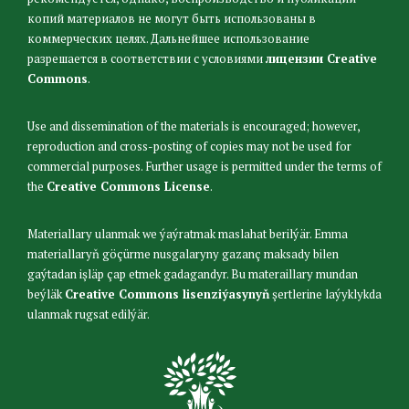
копий материалов не могут быть использованы в
коммерческих целях. Дальнейшее использование
разрешается в соответствии с условиями
лицензии Creative
Commons
.
Use and dissemination of the materials is encouraged; however,
reproduction and cross-posting of copies may not be used for
commercial purposes. Further usage is permitted under the terms of
the
Creative Commons License
.
Materiallary ulanmak we ýaýratmak maslahat berilýär. Emma
materiallaryň göçürme nusgalaryny gazanç maksady bilen
gaýtadan işläp çap etmek gadagandyr. Bu materaillary mundan
beýläk
Creative Commons lisenziýasynyň
şertlerine laýyklykda
ulanmak rugsat edilýär.