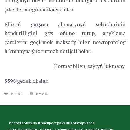
oňurganyň boýun bölüminiň oňurgara diskleriniň
şikeslenmegini aňladyp biler.
Elleriň gurşma alamatynyň sebäpleriniň
köpdürliligini göz öňüne tutup, anyklama
çärelerini geçirmek maksady bilen newropatolog
lukmanyna ýüz tutmak netijeli bolar.
Hormat bilen, saýtyň lukmany.
5598 gezek okalan
PRINT
EMAIL
Использование и распространение материалов
рекомендуется, однако, воспроизводство и публикации