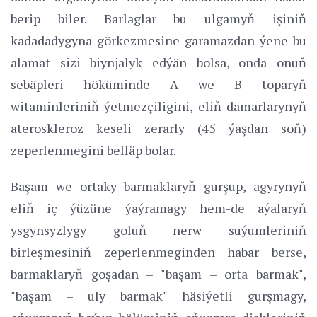
berip biler. Barlaglar bu ulgamyň işiniň
kadadadygyna görkezmesine garamazdan ýene bu
alamat sizi biynjalyk edýän bolsa, onda onuň
sebäpleri höküminde A we B toparyň
witaminleriniň ýetmezçiligini, eliň damarlarynyň
ateroskleroz keseli zerarly (45 ýaşdan soň)
zeperlenmegini belläp bolar.
Başam we ortaky barmaklaryň gurşup, agyrynyň
eliň iç ýüzüne ýaýramagy hem-de aýalaryň
ysgynsyzlygy goluň nerw suýumleriniň
birleşmesiniň zeperlenmeginden habar berse,
barmaklaryň goşadan – "başam – orta barmak",
"başam – uly barmak" häsiýetli gurşmagy,