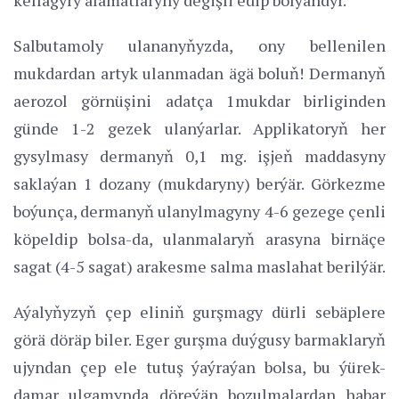
Salbutamoly ulananyňyzda, ony bellenilen
mukdardan artyk ulanmadan ägä boluň! Dermanyň
aerozol görnüşini adatça 1mukdar birliginden
günde 1-2 gezek ulanýarlar. Applikatoryň her
gysylmasy dermanyň 0,1 mg. işjeň maddasyny
saklaýan 1 dozany (mukdaryny) berýär. Görkezme
boýunça, dermanyň ulanylmagyny 4-6 gezege çenli
köpeldip bolsa-da, ulanmalaryň arasyna birnäçe
sagat (4-5 sagat) arakesme salma maslahat berilýär.
Aýalyňyzyň çep eliniň gurşmagy dürli sebäplere
görä döräp biler. Eger gurşma duýgusy barmaklaryň
ujyndan çep ele tutuş ýaýraýan bolsa, bu ýürek-
damar ulgamynda döreýän bozulmalardan habar