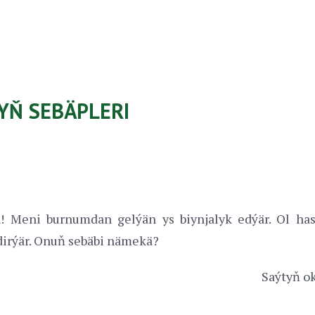
YŇ SEBÄPLERI
! Meni burnumdan gelýän ys biynjalyk edýär. Ol ha
dirýär. Onuň sebäbi nämekä?
Saýtyň ok