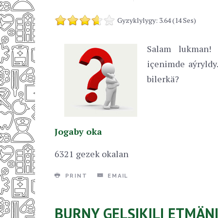
Gyzyklylygy: 3.64 (14 Ses)
Salam lukman! 
içenimde aýryld
bilerkä?
Jogaby oka
6321 gezek okalan
PRINT
EMAIL
BURNY GELŞIKILI ETMÄN