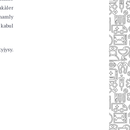
kàler
namly
 kabul
yjysy.