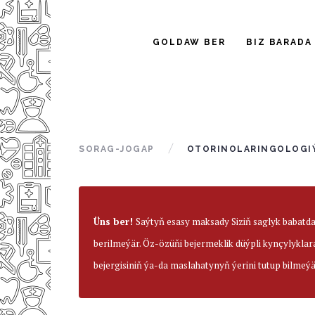
GOLDAW BER
BIZ BARADA
SORAG-JOGAP
OTORINOLARINGOLOGIÝ
Üns ber!
Saýtyň esasy maksady Siziň saglyk babatd
berilmeýär. Öz-özüňi bejermeklik düýpli kynçylyklar
bejergisiniň ýa-da maslahatynyň ýerini tutup bilmeýä