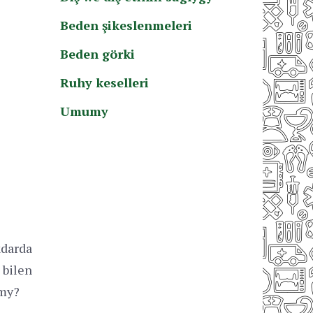
Beden şikeslenmeleri
Beden görki
Ruhy keselleri
Umumy
kdarda
bilen
rmy?