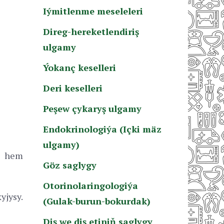
Iýmitlenme meseleleri
Direg-hereketlendiriş
ulgamy
Ýokanç keselleri
Deri keselleri
Peşew çykaryş ulgamy
Endokrinologiýa (Içki mäz
ulgamy)
s hem
Göz saglygy
Otorinolaringologiýa
yjysy.
(Gulak-burun-bokurdak)
Diş we diş etiniň saglygy