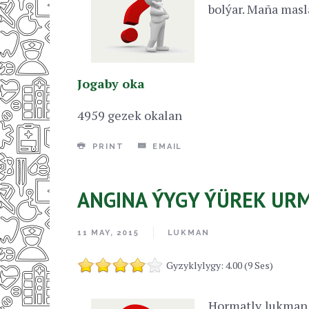
bolýar. Maña masl
Jogaby oka
4959 gezek okalan
PRINT
EMAIL
ANGINA ÝYGY ÝÜREK UR
11 MAY, 2015
LUKMAN
Gyzyklylygy: 4.00 (9 Ses)
Hormatly lukman!