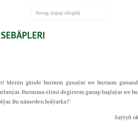
SEBÄPLERI
n! Menin günde burnum ganaýar we burnum ganand
rlanýar. Burnuma elimi degirsem ganap başlaýar we b
lýar. Bu nämeden bolýarka?"
Saýtyň ok