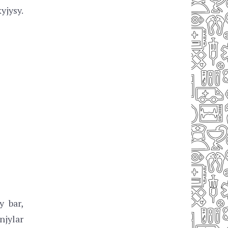
yjysy.
 bar,
njylar