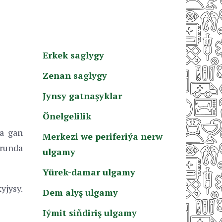
Erkek saglygy
Zenan saglygy
Jynsy gatnaşyklar
Önelgelilik
a gan
Merkezi we periferiýa nerw
urunda
ulgamy
Yürek-damar ulgamy
yjysy.
Dem alyş ulgamy
Iýmit siňdiriş ulgamy