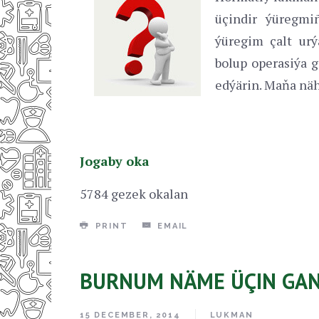
üçindir ýüregmi
ýüregim çalt ur
bolup operasiýa g
edýärin. Maňa näh
Jogaby oka
5784 gezek okalan
PRINT
EMAIL
BURNUM NÄME ÜÇIN GAN
15 DECEMBER, 2014
LUKMAN