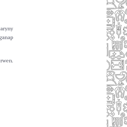
aryny
 ganap
erwen.