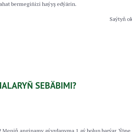
ahat bermegiñizi haýyş edýärin.
Saýtyň ok
MALARYŇ SEBÄBIMI?
 Meniň anginamy aýyrdanyma 1 aý bolup barýar. Ýön