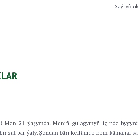
Saýtyň ok
KLAR
! Men 21 ýaşymda. Meniñ gulagymyñ içinde bygyrdy
ir zat bar ýaly. Şondan bäri kellämde hem kämahal sa