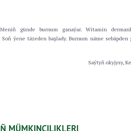
Meniň günde burnum ganaýar. Witamin dermanl
y. Soň ýene täzeden başlady. Burnum näme sebäpden
Saýtyň okyjysy, K
IŇ MÜMKINÇILIKLERI