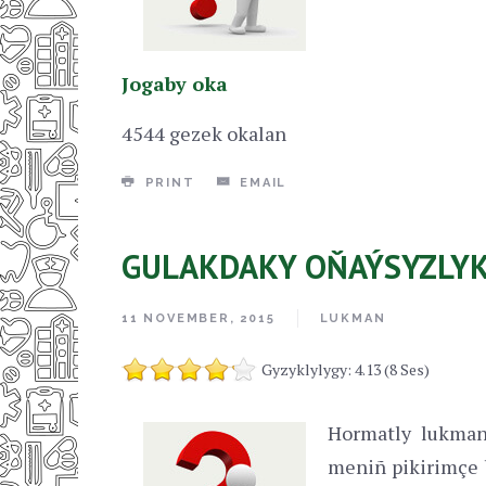
Jogaby oka
4544 gezek okalan
PRINT
EMAIL
GULAKDAKY OŇAÝSYZLY
11 NOVEMBER, 2015
LUKMAN
Gyzyklylygy: 4.13 (8 Ses)
Hormatly lukman
meniñ pikirimçe b