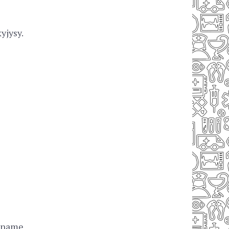
yjysy.
e name