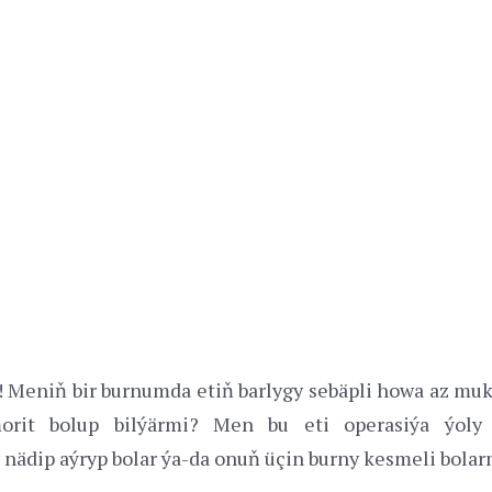
 Meniň bir burnumda etiň barlygy sebäpli howa az mu
orit bolup bilýärmi? Men bu eti operasiýa ýoly 
nädip aýryp bolar ýa-da onuň üçin burny kesmeli bola