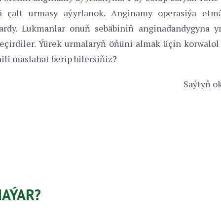
ñ çalt urmasy aýyrlanok. Anginamy operasiýa etmà
ýardy. Lukmanlar onuň sebäbiniň anginadandygyna y
eçirdiler. Ýürek urmalaryň öňüni almak üçin korwalol
ili maslahat berip bilersiňiz?
Saýtyň ok
AÝAR?