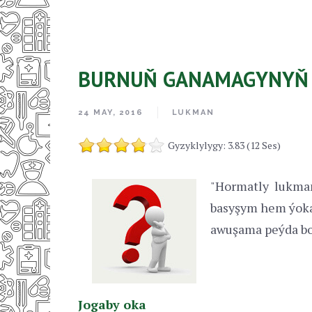
BURNUŇ GANAMAGYNYŇ 
24 MAY, 2016
LUKMAN
Gyzyklylygy: 3.83 (12 Ses)
"Hormatly lukma
basyşym hem ýoka
awuşama peýda bo
Jogaby oka