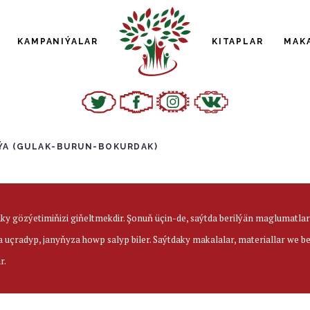
KAMPANIÝALAR
KITAPLAR
MAK
A (GULAK-BURUN-BOKURDAK)
aky gözýetimiňizi giňeltmekdir. Şonuň üçin-de, saýtda berilýän maglumatl
a uçradyp, janyňyza howp salyp biler. Saýtdaky makalalar, materiallar we 
r.