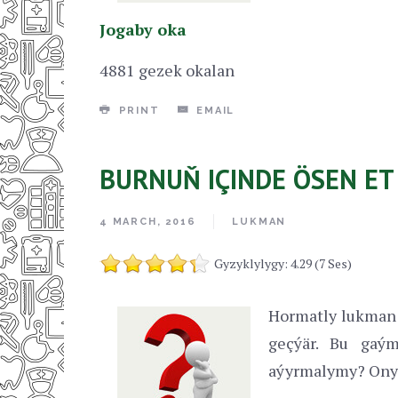
Jogaby oka
4881 gezek okalan
PRINT
EMAIL
BURNUŇ IÇINDE ÖSEN ET
4 MARCH, 2016
LUKMAN
Gyzyklylygy: 4.29 (7 Ses)
Hormatly lukman!
geçýär. Bu gaým
aýyrmalymy? Ony 