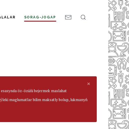
ALALAR
SORAG-JOGAP
×
ar esasynda öz-özüňi bejermek maslahat
beýleki maglumatlar bilim maksatly bolup, lukmanyň