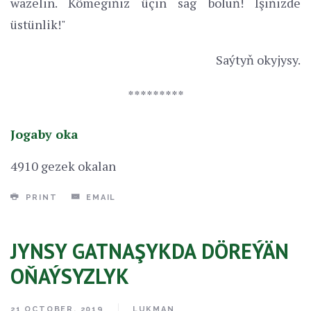
wazelin. Kömegiňiz üçin sag boluň! Işiňizde
üstünlik!"
Saýtyň okyjysy.
*********
Jogaby oka
4910 gezek okalan
PRINT
EMAIL
JYNSY GATNAŞYKDA DÖREÝÄN
OŇAÝSYZLYK
21 OCTOBER, 2019
LUKMAN