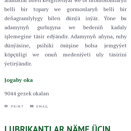
belli bir topary we gormonlaryň belli bir
deňagramlylygy bilen dünýä inýär. Ýöne bu
adamynyň gurluşyna we bedeniň kadaly
işlemegine täsir edýändir. Adamynyň aňyna, ruhy
dünýäsine, psihiki ösüşine bolsa jemgyýet
köpçüligi we onuň medeniýeti uly täsirini
ýetirýändir.
Jogaby oka
9044 gezek okalan
PRINT
EMAIL
LUBRIKANTLAR NÄME ÜÇIN