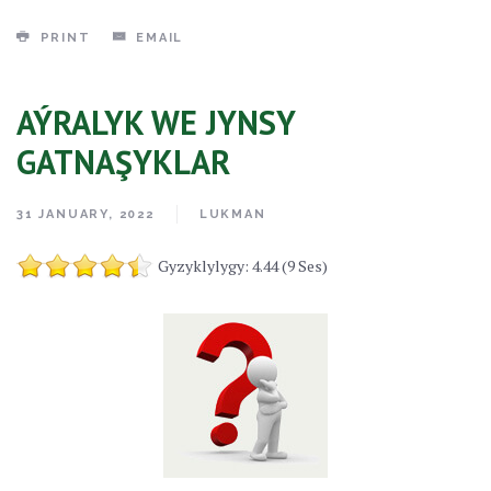
PRINT
EMAIL
AÝRALYK WE JYNSY
GATNAŞYKLAR
31 JANUARY, 2022
LUKMAN
Gyzyklylygy: 4.44 (9 Ses)