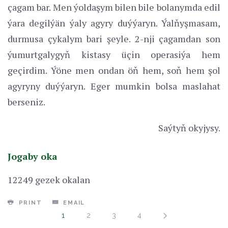
çagam bar. Men ýoldaşym bilen bile bolanymda edil
ýara degilýän ýaly agyry duýýaryn. Ýalňyşmasam,
durmusa çykalym bari şeyle. 2-nji çagamdan son
ýumurtgalygyň kistasy üçin operasiýa hem
geçirdim. Ýöne men ondan öň hem, soň hem şol
agyryny duýýaryn. Eger mumkin bolsa maslahat
berseniz.
Saýtyň okyjysy.
Jogaby oka
12249 gezek okalan
PRINT
EMAIL
1
2
3
4