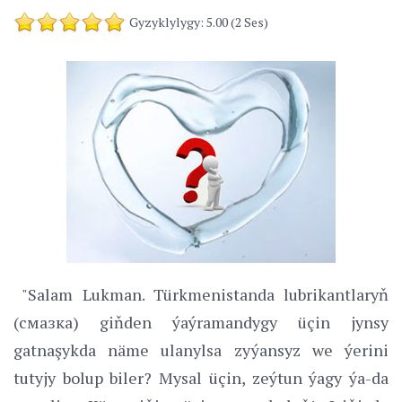
Gyzyklylygy: 5.00 (2 Ses)
"Salam Lukman. Türkmenistanda lubrikantlaryň
(смазкa) giňden ýaýramandygy üçin jynsy
gatnaşykda näme ulanylsa zyýansyz we ýerini
tutyjy bolup biler? Mysal üçin, zeýtun ýagy ýa-da