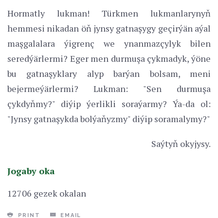
Hormatly lukman! Türkmen lukmanlarynyň
hemmesi nikadan öň jynsy gatnaşygy geçirýän aýal
maşgalalara ýigrenç we ynanmazçylyk bilen
seredýärlermi? Eger men durmuşa çykmadyk, ýöne
bu gatnaşyklary alyp barýan bolsam, meni
bejermeýärlermi? Lukman: "Sen durmuşa
çykdyňmy?" diýip ýerlikli soraýarmy? Ýa-da ol:
"Jynsy gatnaşykda bolýaňyzmy" diýip soramalymy?"
Saýtyň okyjysy.
Jogaby oka
12706 gezek okalan
PRINT
EMAIL