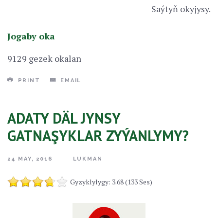
Saýtyň okyjysy.
Jogaby oka
9129 gezek okalan
PRINT
EMAIL
ADATY DÄL JYNSY
GATNAŞYKLAR ZYÝANLYMY?
24 MAY, 2016
LUKMAN
Gyzyklylygy: 3.68 (133 Ses)