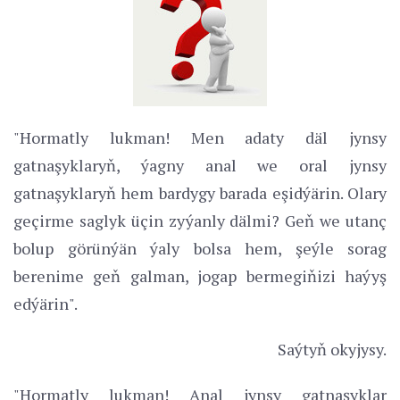
"Hormatly lukman! Men adaty däl jynsy
gatnaşyklaryň, ýagny anal we oral jynsy
gatnaşyklaryň hem bardygy barada eşidýärin. Olary
geçirme saglyk üçin zyýanly dälmi? Geň we utanç
bolup görünýän ýaly bolsa hem, şeýle sorag
berenime geň galman, jogap bermegiňizi haýyş
edýärin".
Saýtyň okyjysy.
"Hormatly lukman! Anal jynsy gatnaşyklar