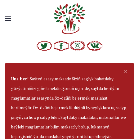
×
Üns ber!
Saýtyň esasy maksady Siziň saglyk babatdaky
gözýetimiňizi giňeltmekdir. Şonuň üçin-de, saýtda berilýän
maglumatlar esasynda öz-özüňi bejermek maslahat
berilmeýär. Öz-özüňi bejermeklik düýpli kynçylyklara uçradyp,
janyňyza howp salyp biler. Saýtdaky makalalar, materiallar we
beýleki maglumatlar bilim maksatly bolup, lukmanyň
bejergisiniň ýa-da maslahatynyň ýerini tutup bilmeýär.