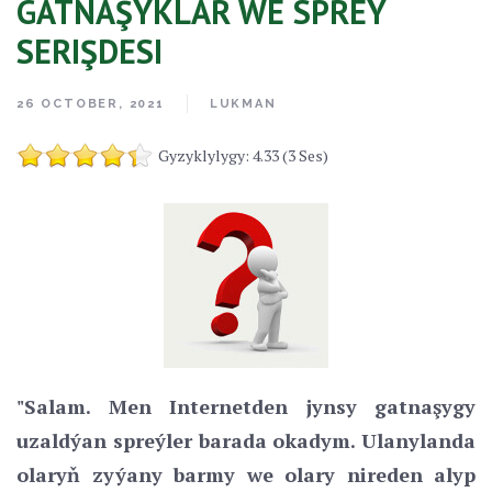
GATNAŞYKLAR WE SPREÝ
SERIŞDESI
26 OCTOBER, 2021
LUKMAN
Gyzyklylygy: 4.33 (3 Ses)
"Salam. Men Internetden jynsy gatnaşygy
uzaldýan spreýler barada okadym. Ulanylanda
olaryň zyýany barmy we olary nireden alyp