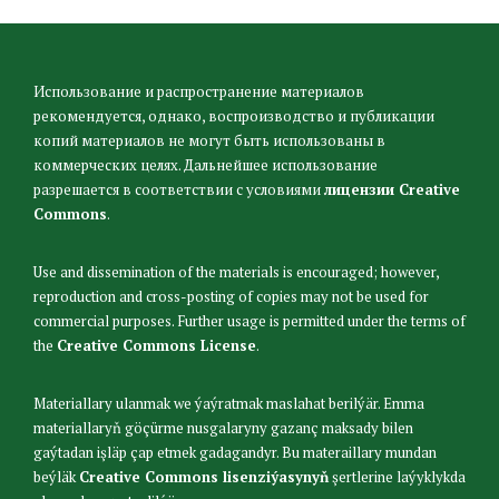
Использование и распространение материалов
рекомендуется, однако, воспроизводство и публикации
копий материалов не могут быть использованы в
коммерческих целях. Дальнейшее использование
разрешается в соответствии с условиями
лицензии Creative
Commons
.
Use and dissemination of the materials is encouraged; however,
reproduction and cross-posting of copies may not be used for
commercial purposes. Further usage is permitted under the terms of
the
Creative Commons License
.
Materiallary ulanmak we ýaýratmak maslahat berilýär. Emma
materiallaryň göçürme nusgalaryny gazanç maksady bilen
gaýtadan işläp çap etmek gadagandyr. Bu materaillary mundan
beýläk
Creative Commons lisenziýasynyň
şertlerine laýyklykda