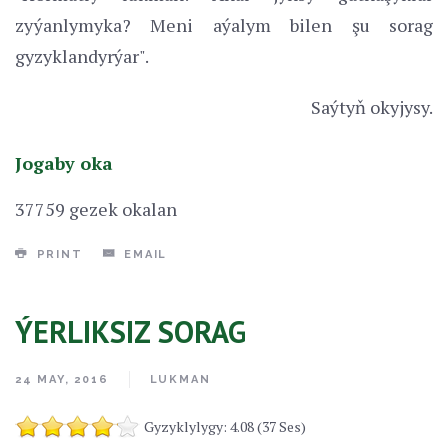
zyýanlymyka? Meni aýalym bilen şu sorag
gyzyklandyrýar".
Saýtyň okyjysy.
Jogaby oka
37759 gezek okalan
PRINT
EMAIL
ÝERLIKSIZ SORAG
24 MAY, 2016
LUKMAN
Gyzyklylygy: 4.08 (37 Ses)