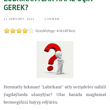
GEREK?
11 JANUARY, 2017
LUKMAN
Gyzyklylygy: 4.16 (43 Ses)
Hormatly lukman! "Lubrikant" atly serişdeler nähili
ýagdaýlarda ulanylýar? Olar barada maglumat
bermegiňizi haýyş edýärin.