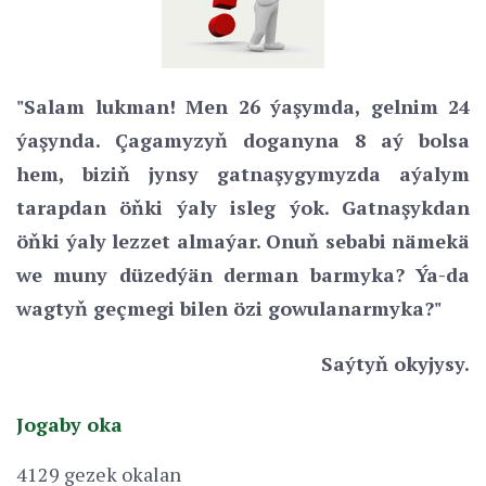
"Salam lukman! Men 26 ýaşymda, gelnim 24
ýaşynda. Çagamyzyň doganyna 8 aý bolsa
hem, biziň jynsy gatnaşygymyzda aýalym
tarapdan öňki ýaly isleg ýok. Gatnaşykdan
öňki ýaly lezzet almaýar. Onuň sebabi nämekä
we muny düzedýän derman barmyka? Ýa-da
wagtyň geçmegi bilen özi gowulanarmyka?"
Saýtyň okyjysy.
Jogaby oka
4129 gezek okalan