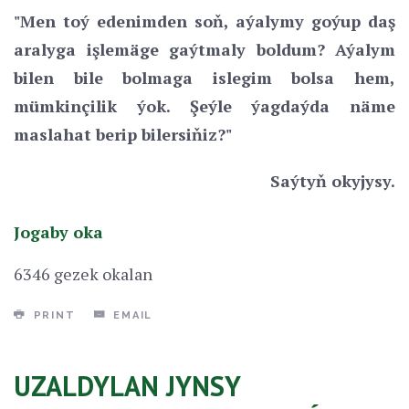
"Men toý edenimden soň, aýalymy goýup daş
aralyga işlemäge gaýtmaly boldum? Aýalym
bilen bile bolmaga islegim bolsa hem,
mümkinçilik ýok. Şeýle ýagdaýda näme
maslahat berip bilersiňiz?"
Saýtyň okyjysy.
Jogaby oka
6346 gezek okalan
PRINT
EMAIL
UZALDYLAN JYNSY