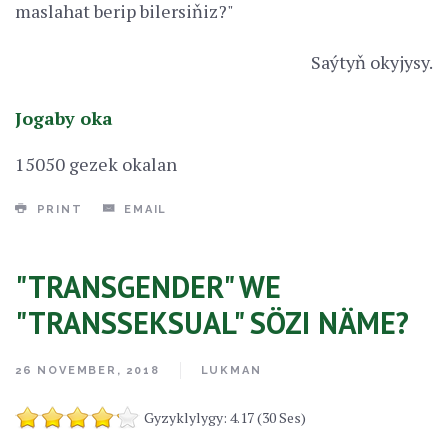
maslahat berip bilersiňiz?"
Saýtyň okyjysy.
Jogaby oka
15050 gezek okalan
PRINT
EMAIL
"TRANSGENDER" WE
"TRANSSEKSUAL" SÖZI NÄME?
26 NOVEMBER, 2018
LUKMAN
Gyzyklylygy: 4.17 (30 Ses)