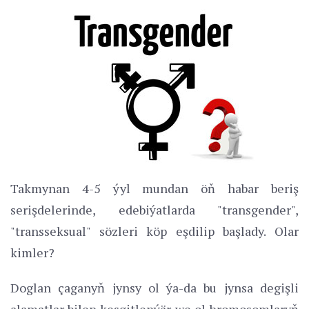
Takmynan 4-5 ýyl mundan öň habar beriş
serişdelerinde, edebiýatlarda "transgender",
"transseksual" sözleri köp eşdilip başlady. Olar
kimler?
Doglan çaganyň jynsy ol ýa-da bu jynsa degişli
alamatlar bilen kesgitlenýär we ol hromosomlaryň