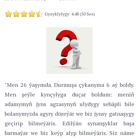
Gyzyklylygy: 4.48 (50 Ses)
"Men 26 ýaşymda. Durmuşa çykanyma 6 aý boldy.
Men şeýle kynçylyga duçar boldum: meniň
adamymyň jyns agzasynyň ulydygy sebäpli bile
bolanymyzda agyry döreýär we biz jynsy gatnaşygy
geçirip bilmeýäris. Edilýän synanşyklar başa
barmaýar we biz keýp alyp bilmeýäris. Siz näme