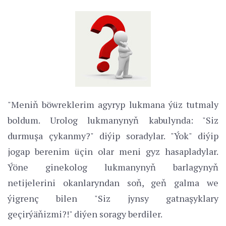
"Meniň böwreklerim agyryp lukmana ýüz tutmaly
boldum. Urolog lukmanynyň kabulynda: "Siz
durmuşa çykanmy?" diýip soradylar. "Ýok" diýip
jogap berenim üçin olar meni gyz hasapladylar.
Ýöne ginekolog lukmanynyň barlagynyň
netijelerini okanlaryndan soň, geň galma we
ýigrenç bilen "Siz jynsy gatnaşyklary
geçirýäňizmi?!" diýen soragy berdiler.