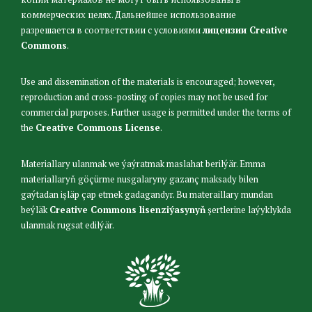
коммерческих целях. Дальнейшее использование
разрешается в соответствии с условиями
лицензии Creative
Commons
.
Use and dissemination of the materials is encouraged; however,
reproduction and cross-posting of copies may not be used for
commercial purposes. Further usage is permitted under the terms of
the
Creative Commons License
.
Materiallary ulanmak we ýaýratmak maslahat berilýär. Emma
materiallaryň göçürme nusgalaryny gazanç maksady bilen
gaýtadan işläp çap etmek gadagandyr. Bu materaillary mundan
beýläk
Creative Commons lisenziýasynyň
şertlerine laýyklykda
ulanmak rugsat edilýär.