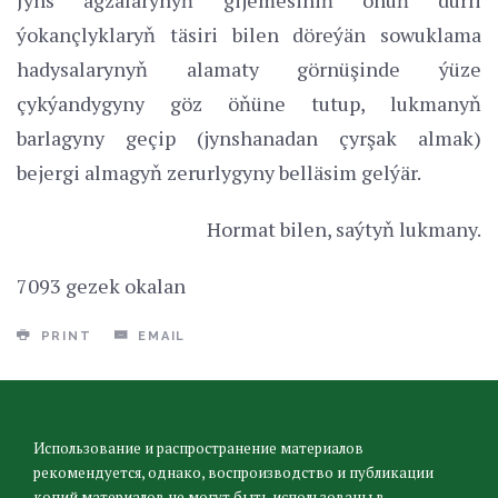
ýokançlyklaryň täsiri bilen döreýän sowuklama
hadysalarynyň alamaty görnüşinde ýüze
çykýandygyny göz öňüne tutup, lukmanyň
barlagyny geçip (jynshanadan çyrşak almak)
bejergi almagyň zerurlygyny belläsim gelýär.
Hormat bilen, saýtyň lukmany.
7093 gezek okalan
PRINT
EMAIL
Использование и распространение материалов
рекомендуется, однако, воспроизводство и публикации
копий материалов не могут быть использованы в