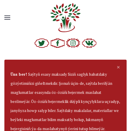
×
Üns ber!
Saýtyň esasy maksady Siziň saglyk babatdaky
gözýetimiňizi giňeltmekdir. Şonuň üçin-de, saýtda berilýän
maglumatlar esasynda öz-özüňi bejermek maslahat
berilmeýär. Öz-özüňi bejermeklik düýpli kynçylyklara uçradyp,
janyňyza howp salyp biler. Saýtdaky makalalar, materiallar we
beýleki maglumatlar bilim maksatly bolup, lukmanyň
bejergisiniň ýa-da maslahatynyň ýerini tutup bilmeýär.