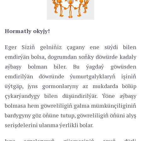
Hormatly okyjy!
Eger Siziň gelniňiz çagany ene süýdi bilen
emdirýän bolsa, dogrumdan soňky döwürde kadaly
aýbaşy bolman biler. Bu ýagdaý göwüsden
emdirilýän döwründe ýumurtgalyklaryň işiniň
üýtgäp, jyns gormonlaryny az mukdarda bölüp
çykarýandygy bilen düşündirilýär. Ýöne aýbaşy
bolmasa hem göwreliligiň galma mümkünçiliginiň
bardygyny göz öňüne tutup, göwreliligiň öňüni alyş
serişdelerini ulanma ýerlikli bolar.
Jyns agzalarynyň gijemesiniň onuň dürli