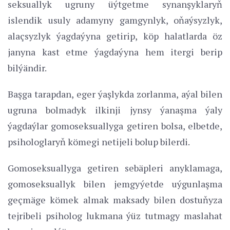
seksuallyk ugruny üýtgetme synanşyklaryň
islendik usuly adamyny gamgynlyk, oňaýsyzlyk,
alaçsyzlyk ýagdaýyna getirip, köp halatlarda öz
janyna kast etme ýagdaýyna hem itergi berip
bilýändir.
Başga tarapdan, eger ýaşlykda zorlanma, aýal bilen
ugruna bolmadyk ilkinji jynsy ýanaşma ýaly
ýagdaýlar gomoseksuallyga getiren bolsa, elbetde,
psihologlaryň kömegi netijeli bolup bilerdi.
Gomoseksuallyga getiren sebäpleri anyklamaga,
gomoseksuallyk bilen jemgyýetde uýgunlaşma
geçmäge kömek almak maksady bilen dostuňyza
tejribeli psiholog lukmana ýüz tutmagy maslahat