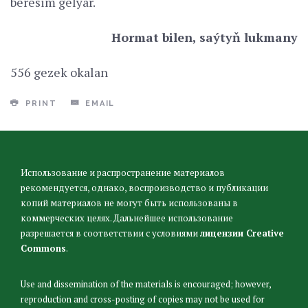
beresim gelýär.
Hormat bilen, saýtyň lukmany
556 gezek okalan
PRINT
EMAIL
Использование и распространение материалов
рекомендуется, однако, воспроизводство и публикации
копий материалов не могут быть использованы в
коммерческих целях. Дальнейшее использование
разрешается в соответствии с условиями
лицензии Creative
Commons
.
Use and dissemination of the materials is encouraged; however,
reproduction and cross-posting of copies may not be used for