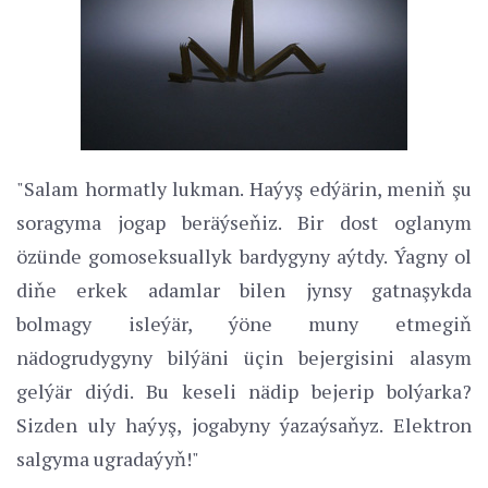
"Salam hormatly lukman. Haýyş edýärin, meniň şu
soragyma jogap beräýseňiz. Bir dost oglanym
özünde gomoseksuallyk bardygyny aýtdy. Ýagny ol
diňe erkek adamlar bilen jynsy gatnaşykda
bolmagy isleýär, ýöne muny etmegiň
nädogrudygyny bilýäni üçin bejergisini alasym
gelýär diýdi. Bu keseli nädip bejerip bolýarka?
Sizden uly haýyş, jogabyny ýazaýsaňyz. Elektron
salgyma ugradaýyň!"