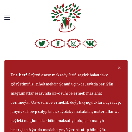
×
Üns ber!
Saýtyň esasy maksady Siziň saglyk babatdaky
gözýetimiňizi giňeltmekdir. Şonuň üçin-de, saýtda berilýän
maglumatlar esasynda öz-özüňi bejermek maslahat
berilmeýär. Öz-özüňi bejermeklik düýpli kynçylyklara uçradyp,
janyňyza howp salyp biler. Saýtdaky makalalar, materiallar we
beýleki maglumatlar bilim maksatly bolup, lukmanyň
bejergisiniň ýa-da maslahatynyň ýerini tutup bilmeýär.