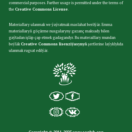
commercial purposes. Further usage is permitted under the terms of
the
Creative Commons License
.
Materiallary ulanmak we ýaýratmak maslahat berilýär. Emma
materiallaryň göçürme nusgalaryny gazanç maksady bilen
gaýtadan işläp çap etmek gadagandyr. Bu materaillary mundan
beýläk
Creative Commons lisenziýasynyň
şertlerine laýyklykda
ulanmak rugsat edilýär.
Copyright © 2011-2025 www.saglyk.org