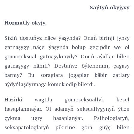
Saýtyň okyjysy
Hormatly okyjy,
Siziň dostuňyz näçe ýaşynda? Onuň birinji jynsy
gatnaşygy näçe ýaşynda bolup geçipdir we ol
gomoseksual gatnaşykmydy? Onuň aýallar bilen
gatnaşygy nähili? Dostuňyz öýlenenmi, çagasy
barmy? Bu soraglara jogaplar käbir zatlary
aýdyňlaşdyrmaga kömek edip bilerdi.
Häzirki wagtda gomoseksuallyk kesel
hasaplanmaýar. Ol adamyň seksuallygynyň ýüze
çykma ugry hasaplanýar. Psihologlaryň,
seksapatologlaryň pikirine görä, güýç bilen