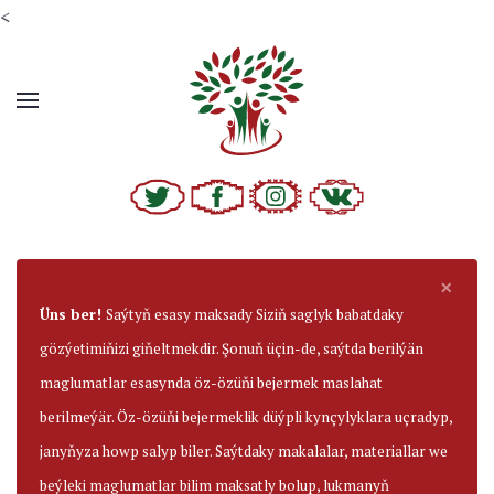
<
×
Üns ber!
Saýtyň esasy maksady Siziň saglyk babatdaky
gözýetimiňizi giňeltmekdir. Şonuň üçin-de, saýtda berilýän
maglumatlar esasynda öz-özüňi bejermek maslahat
berilmeýär. Öz-özüňi bejermeklik düýpli kynçylyklara uçradyp,
janyňyza howp salyp biler. Saýtdaky makalalar, materiallar we
beýleki maglumatlar bilim maksatly bolup, lukmanyň