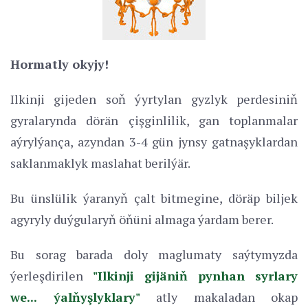
Hormatly okyjy!
Ilkinji gijeden soň ýyrtylan gyzlyk perdesiniň
gyralarynda dörän çişginlilik, gan toplanmalar
aýrylýança, azyndan 3-4 gün jynsy gatnaşyklardan
saklanmaklyk maslahat berilýär.
Bu ünslülik ýaranyň çalt bitmegine, döräp biljek
agyryly duýgularyň öňüni almaga ýardam berer.
Bu sorag barada doly maglumaty saýtymyzda
ýerleşdirilen
"Ilkinji gijäniň pynhan syrlary
we... ýalňyşlyklary"
atly makaladan okap