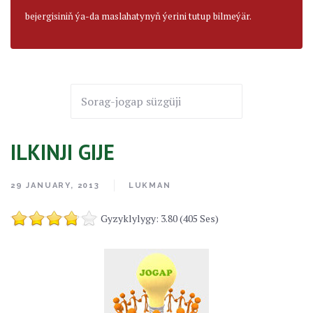
bejergisiniň ýa-da maslahatynyň ýerini tutup bilmeýär.
ILKINJI GIJE
29 JANUARY, 2013
LUKMAN
Gyzyklylygy: 3.80 (405 Ses)