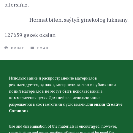
bilersiňiz.
Hormat bilen, saýtyň ginekolog lukmany.
127659 gezek okalan
PRINT
EMAIL
Использование и распространение материалов
рекомендуется, однако, воспроизводство и публикации
копий материалов не могут быть использованы в
коммерческих целях. Дальнейшее использование
разрешается в соответствии с условиями
лицензии Creative
Commons
.
Use and dissemination of the materials is encouraged; however,
reproduction and cross-posting of copies may not be used for