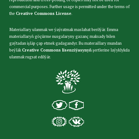
commercial purposes. Further usage is permitted under the terms of
the
Creative Commons License
.
Materiallary ulanmak we ýaýratmak maslahat berilýär. Emma
materiallaryň göçürme nusgalaryny gazanç maksady bilen
gaýtadan işläp çap etmek gadagandyr. Bu materaillary mundan
beýläk
Creative Commons lisenziýasynyň
şertlerine laýyklykda
ulanmak rugsat edilýär.