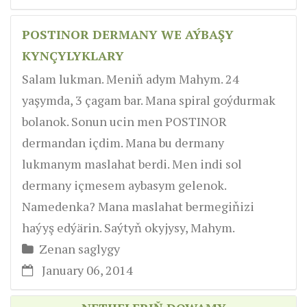
POSTINOR DERMANY WE AÝBAŞY
KYNÇYLYKLARY
Salam lukman. Meniň adym Mahym. 24
yaşymda, 3 çagam bar. Mana spiral goýdurmak
bolanok. Sonun ucin men POSTINOR
dermandan içdim. Mana bu dermany
lukmanym maslahat berdi. Men indi sol
dermany içmesem aybasym gelenok.
Namedenka? Mana maslahat bermegiňizi
haýyş edýärin. Saýtyň okyjysy, Mahym.
Zenan saglygy
January 06, 2014