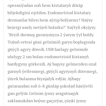
operasiýadan soň hem kistalaryň döräp
biljekdigini eşitdim. Endometriod kistalary
dermanlar bilen hem aýryp bolýarmy? Haýsy
bejergi usuly netijeli bolarka?" Saýtyň okyjysy.
"Biziň durmuş guranymyza 2 ýarym ýyl boldy.
Toýuň ertesi güni gelnimiň garyn boşlugynda
güýçli agyry döredi. USB barlagy gelnimde
ululygy 2 sm bolan endometrioid kistanyň
bardygyny görkezdi. Aý başysy gelmezden ozal
garnyň ýellenmegi, güýçli agyrynyň döremegi,
ýürek bulanma biynjalyk edýär. Aýbaşy
gutarandan soň 6-8 günläp şokolad häsiýetli
gan gelýär. Gelnim jynsy aragatnaşyk
saklamakdan boýun gaçyrýar, çünki jynsy