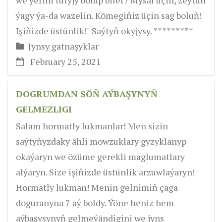
ýagy ýa-da wazelin. Kömegiňiz üçin sag boluň!
Işiňizde üstünlik!" Saýtyň okyjysy. *********
Jynsy gatnaşyklar
February 25, 2021
DOGRUMDAN SÖŇ AÝBAŞYNYŇ
GELMEZLIGI
Salam hormatly lukmanlar! Men sizin
saýtyňyzdaky ähli mowzuklary gyzyklanyp
okaýaryn we özüme gerekli maglumatlary
alýaryn. Size işiňizde üstünlik arzuwlaýaryn!
Hormatly lukman! Menin gelnimiň çaga
doguranyna 7 aý boldy. Ýöne heniz hem
aýbaşysynyň gelmeýändigini we jyns