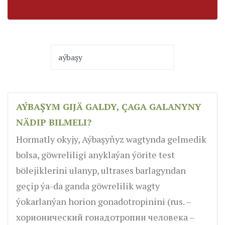
AÝBAŞYM GIJÄ GALDY, ÇAGA GALANYNY
NÄDIP BILMELI?
Hormatly okyjy, Aýbaşyňyz wagtynda gelmedik
bolsa, göwreliligi anyklaýan ýörite test
bölejiklerini ulanyp, ultrases barlagyndan
geçip ýa-da ganda göwrelilik wagty
ýokarlanýan horion gonadotropinini (rus. –
хорионический гонадотропин человека –