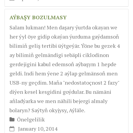
AÝBAŞY BOZULMASY
Salam lukman! Men daşary ýurtda okayan we
her ýyl öye gidip okaýan ýurduma gaýdamsoň
bilimiň geliş tertibi üýtgeýär. Ýöne bu gezek 4
ay bilimiň gelmändigi sebäpli ciklodinon
gerdejigini kabul edemsoň aýbaşym 1 hepde
geldi. Indi hem ýene 2 aýlap gelmänsoň men
USB-ny geçdim. Maňa "nedostatoçnost 2 fazy"
diýen kesel kesgidini goýdular. Bu nämäni
aňladýarka we men nähili bejergi almaly
bolaryn? Saýtyň okyjysy, Aýläle.
Önelgelilik
January 10, 2014