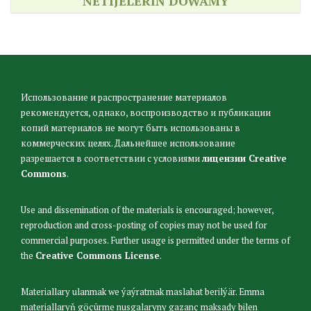
NETIJELERIŇ DOWAMY
Использование и распространение материалов
рекомендуется, однако, воспроизводство и публикации
копий материалов не могут быть использованы в
коммерческих целях. Дальнейшее использование
разрешается в соответствии с условиями
лицензии Creative
Commons
.
Use and dissemination of the materials is encouraged; however,
reproduction and cross-posting of copies may not be used for
commercial purposes. Further usage is permitted under the terms of
the
Creative Commons License
.
Materiallary ulanmak we ýaýratmak maslahat berilýär. Emma
materiallaryň göçürme nusgalaryny gazanç maksady bilen