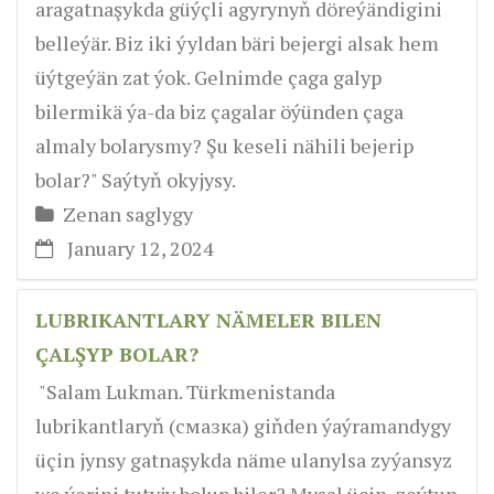
aragatnaşykda güýçli agyrynyň döreýändigini
belleýär. Biz iki ýyldan bäri bejergi alsak hem
üýtgeýän zat ýok. Gelnimde çaga galyp
bilermikä ýa-da biz çagalar öýünden çaga
almaly bolarysmy? Şu keseli nähili bejerip
bolar?" Saýtyň okyjysy.
Zenan saglygy
January 12, 2024
LUBRIKANTLARY NÄMELER BILEN
ÇALŞYP BOLAR?
"Salam Lukman. Türkmenistanda
lubrikantlaryň (смазкa) giňden ýaýramandygy
üçin jynsy gatnaşykda näme ulanylsa zyýansyz
we ýerini tutyjy bolup biler? Mysal üçin, zeýtun