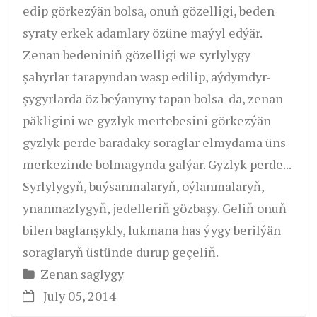
edip görkezýän bolsa, onuň gözelligi, beden
syraty erkek adamlary özüne maýyl edýär.
Zenan bedeniniň gözelligi we syrlylygy
şahyrlar tarapyndan wasp edilip, aýdymdyr-
şygyrlarda öz beýanyny tapan bolsa-da, zenan
päkligini we gyzlyk mertebesini görkezýän
gyzlyk perde baradaky soraglar elmydama üns
merkezinde bolmagynda galýar. Gyzlyk perde...
Syrlylygyň, buýsanmalaryň, oýlanmalaryň,
ynanmazlygyň, jedelleriň gözbaşy. Geliň onuň
bilen baglanşykly, lukmana has ýygy berilýän
soraglaryň üstünde durup geçeliň.
Zenan saglygy
July 05, 2014