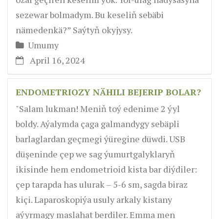
sezewar bolmadym. Bu keseliň sebäbi
nämedenkä?” Saýtyň okyjysy.
Umumy
April 16, 2024
ENDOMETRIOZY NÄHILI BEJERIP BOLAR?
"Salam lukman! Meniň toý edenime 2 ýyl
boldy. Aýalymda çaga galmandygy sebäpli
barlaglardan geçmegi ýüregine düwdi. USB
düşeninde çep we sag ýumurtgalyklaryň
ikisinde hem endometrioid kista bar diýdiler:
çep tarapda has ulurak – 5-6 sm, sagda biraz
kiçi. Laparoskopiýa usuly arkaly kistany
aýyrmagy maslahat berdiler. Emma men