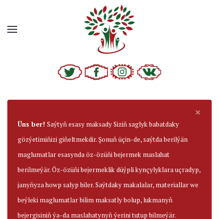
×
Üns ber!
Saýtyň esasy maksady Siziň saglyk babatdaky
gözýetimiňizi giňeltmekdir. Şonuň üçin-de, saýtda berilýän
maglumatlar esasynda öz-özüňi bejermek maslahat
berilmeýär. Öz-özüňi bejermeklik düýpli kynçylyklara uçradyp,
janyňyza howp salyp biler. Saýtdaky makalalar, materiallar we
beýleki maglumatlar bilim maksatly bolup, lukmanyň
bejergisiniň ýa-da maslahatynyň ýerini tutup bilmeýär.