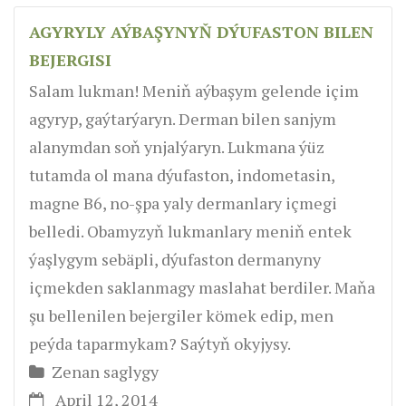
AGYRYLY AÝBAŞYNYŇ DÝUFASTON BILEN
BEJERGISI
Salam lukman! Meniň aýbaşym gelende içim
agyryp, gaýtarýaryn. Derman bilen sanjym
alanymdan soň ynjalýaryn. Lukmana ýüz
tutamda ol mana dýufaston, indometasin,
magne B6, no-şpa yaly dermanlary içmegi
belledi. Obamyzyň lukmanlary meniň entek
ýaşlygym sebäpli, dýufaston dermanyny
içmekden saklanmagy maslahat berdiler. Maňa
şu bellenilen bejergiler kömek edip, men
peýda taparmykam? Saýtyň okyjysy.
Zenan saglygy
April 12, 2014