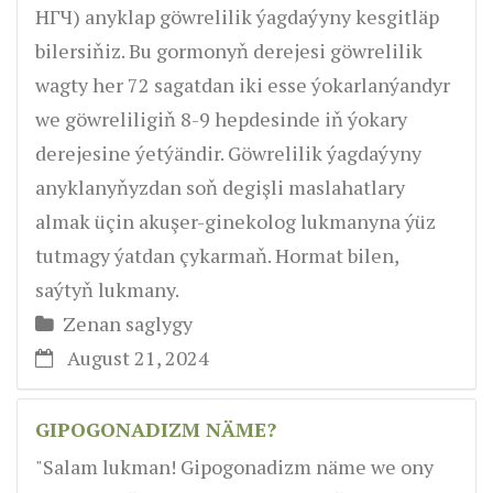
НГЧ) anyklap göwrelilik ýagdaýyny kesgitläp
bilersiňiz. Bu gormonyň derejesi göwrelilik
wagty her 72 sagatdan iki esse ýokarlanýandyr
we göwreliligiň 8-9 hepdesinde iň ýokary
derejesine ýetýändir. Göwrelilik ýagdaýyny
anyklanyňyzdan soň degişli maslahatlary
almak üçin akuşer-ginekolog lukmanyna ýüz
tutmagy ýatdan çykarmaň. Hormat bilen,
saýtyň lukmany.
Zenan saglygy
August 21, 2024
GIPOGONADIZM NÄME?
"Salam lukman! Gipogonadizm näme we ony