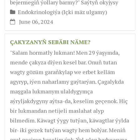
bejermegiň ýollary barmy?" Saýtyň okyjysy
Endokrinologiýa (Içki mäz ulgamy)
June 06, 2024
ÇAKYZANYŇ SEBÄBI NÄME?
"Salam hormatly lukman! Men 29 ýaşymda,
mende çakyza diýen kesel bar. Onuň tutan
wagty gözüm garaňkylap we erbet kelläm
agyryp, iýen naharlamy gaýtarýan. Çagalykda
maşgala lukmanym ulaldygymça
aýryljakdygyny aýtsa-da, keselim geçenok. Hiç
bir lukmandan netijeli maslahat alyp
bilmedim. Käwagt ýygy tutýan, käwagtlar ýylda
bir- iki gezek tutýan wagty hem bolýar. Meniň
ozal geçiren keselim ýok. Ýol-ulag hadysasyna