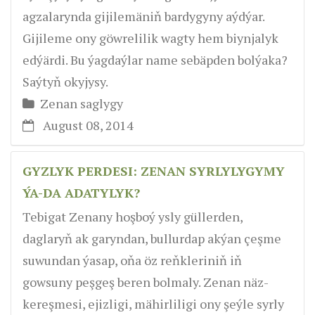
agzalarynda gijilemäniň bardygyny aýdýar.
Gijileme ony göwrelilik wagty hem biynjalyk
edýärdi. Bu ýagdaýlar name sebäpden bolýaka?
Saýtyň okyjysy.
Zenan saglygy
August 08, 2014
GYZLYK PERDESI: ZENAN SYRLYLYGYMY
ÝA-DA ADATYLYK?
Tebigat Zenany hoşboý ysly güllerden,
daglaryň ak garyndan, bullurdap akýan çeşme
suwundan ýasap, oňa öz reňkleriniň iň
gowsuny peşgeş beren bolmaly. Zenan näz-
kereşmesi, ejizligi, mähirliligi ony şeýle syrly