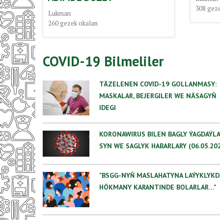
308
geze
Lukman
260
gezek okalan
COVID-19 Bilmeliler
TÄZELENEN COVID-19 GOLLANMASY:
MASKALAR, BEJERGILER WE NÄSAGYŇ
IDEGI
KORONAWIRUS BILEN BAGLY ÝAGDAÝLA
SYN WE SAGLYK HABARLARY (06.05.20
"BSGG-NYŇ MASLAHATYNA LAÝYKLYKD
HÖKMANY KARANTINDE BOLARLAR…"