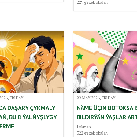
229
gezek okalan
2026, FRIDAY
22 MAY 2026, FRIDAY
DA DAŞARY ÇYKMALY
NÄME ÜÇIN BOTOKSA 
AŇ, BU 8 ÝALŇYŞLYGY
BILDIRÝÄN ÝAŞLAR AR
ERME
Lukman
322
gezek okalan