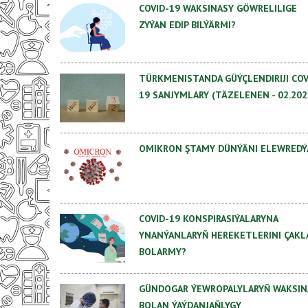
COVID-19 WAKSINASY GÖWRELILIGE
ZYÝAN EDIP BILÝÄRMI?
TÜRKMENISTANDA GÜÝÇLENDIRIJI СOV
19 SANJYMLARY (TÄZELENEN - 02.202
OMIKRON ŞTAMY DÜNÝÄNI ELEWREDÝ
COVID-19 KONSPIRASIÝALARYNA
YNANÝANLARYŇ HEREKETLERINI ÇAKL
BOLARMY?
GÜNDOGAR ÝEWROPALYLARYŇ WAKSIN
BOLAN ÝAÝDANJAŇLYGY