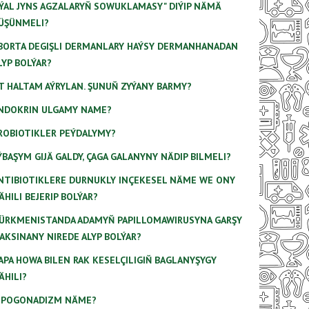
AÝAL JYNS AGZALARYŇ SOWUKLAMASY" DIÝIP NÄMÄ
ÜŞÜNMELI?
BORTA DEGIŞLI DERMANLARY HAÝSY DERMANHANADAN
LYP BOLÝAR?
T HALTAM AÝRYLAN. ŞUNUŇ ZYÝANY BARMY?
NDOKRIN ULGAMY NAME?
ROBIOTIKLER PEÝDALYMY?
ÝBAŞYM GIJÄ GALDY, ÇAGA GALANYNY NÄDIP BILMELI?
NTIBIOTIKLERE DURNUKLY INÇEKESEL NÄME WE ONY
ÄHILI BEJERIP BOLÝAR?
ÜRKMENISTANDA ADAMYŇ PAPILLOMAWIRUSYNA GARŞY
AKSINANY NIREDE ALYP BOLÝAR?
APA HOWA BILEN RAK KESELÇILIGIŇ BAGLANYŞYGY
ÄHILI?
IPOGONADIZM NÄME?