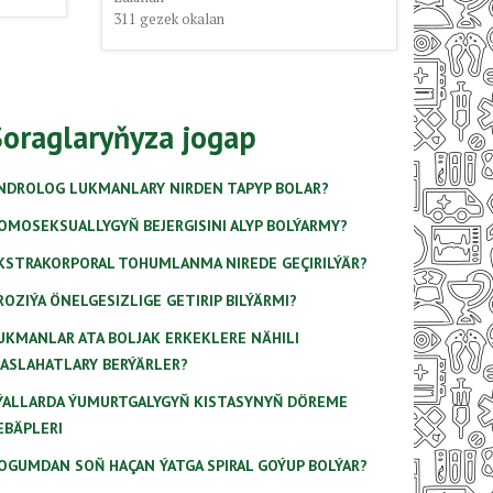
311
gezek okalan
Soraglaryňyza jogap
NDROLOG LUKMANLARY NIRDEN TAPYP BOLAR?
OMOSEKSUALLYGYŇ BEJERGISINI ALYP BOLÝARMY?
KSTRAKORPORAL TOHUMLANMA NIREDE GEÇIRILÝÄR?
ROZIÝA ÖNELGESIZLIGE GETIRIP BILÝÄRMI?
UKMANLAR ATA BOLJAK ERKEKLERE NÄHILI
ASLAHATLARY BERÝÄRLER?
ÝALLARDA ÝUMURTGALYGYŇ KISTASYNYŇ DÖREME
EBÄPLERI
OGUMDAN SOŇ HAÇAN ÝATGA SPIRAL GOÝUP BOLÝAR?