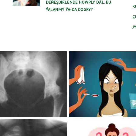
DEŇEŞDIRLENDE HOWPLY DÄL. BU
K
ÝALANMY ÝA-DA DOGRY?
Ç
J