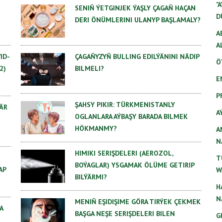
"
SENIŇ ÝETGINJEK ÝAŞLY ÇAGAŇ HAÇAN
D
DERI ÖNÜMLERINI ULANYP BAŞLAMALY?
A
A
ÇAGAŇYZYŇ BULLING EDILÝÄNINI NÄDIP
ID-
Ö
BILMELI?
2)
E
P
ŞAHSY PIKIR: TÜRKMENISTANLY
ÄR
A
OGLANLARA AÝBAŞY BARADA BILMEK
HÖKMANMY?
A
N
HIMIKI SERIŞDELERI (AEROZOL,
T
BOÝAGLAR) YSGAMAK ÖLÜME GETIRIP
AP
W
BILÝÄRMI?
H
N
MENIŇ EŞIDIŞIME GÖRA TIRÝEK ÇEKMEK
A
BAŞGA NEŞE SERIŞDELERI BILEN
G