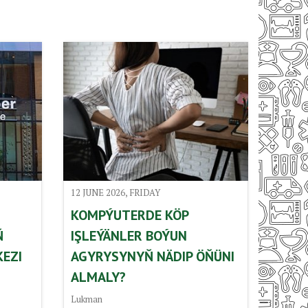
12 JUNE 2026, FRIDAY
KOMPÝUTERDE KÖP
Ň
IŞLEÝÄNLER BOÝUN
KEZI
AGYRYSYNYŇ NÄDIP ÖŇÜNI
ALMALY?
Lukman