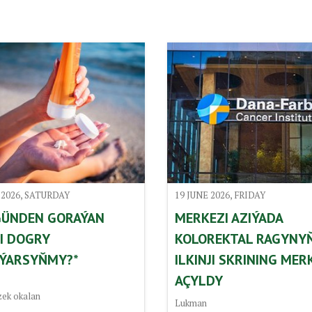
 2026, SATURDAY
19 JUNE 2026, FRIDAY
GÜNDEN GORAÝAN
MERKEZI AZIÝADA
I DOGRY
KOLOREKTAL RAGYNY
ÝARSYŇMY?*
ILKINJI SKRINING MER
AÇYLDY
zek okalan
Lukman