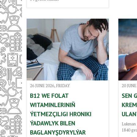
26 JUNE 2026, FRIDAY
20 JUNE
B12 WE FOLAT
SEN 
WITAMINLERINIŇ
KREM
ÝETMEZÇILIGI HRONIKI
ULAN
ÝADAWLYK BILEN
Lukman
1840
ge
BAGLANYŞDYRYLÝAR