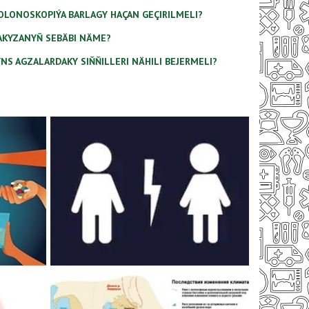
OLONOSKOPIÝA BARLAGY HAÇAN GEÇIRILMELI?
AKYZANYŇ SEBÄBI NÄME?
YNS AGZALARDAKY SIŇŇILLERI NÄHILI BEJERMELI?