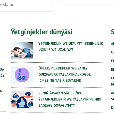
k okalan
Ýetginjekler dünýäsi
ÝETGINJEKLIK WE UKY: ÝITI ZEHINLILIK
A
ÜÇIN IR WE UZAK ÝAT
G
E
ÖÝLER, MEKDEPLER WE SANLY
E
RA
GURŞAWLAR ÝAŞLARYŇ ALKOGOL
22)
L
IÇMESINE TÄSIR EDÝÄRMI?
M
A
A
SENIŇ ÝAŞAÝAN ŞÄHERIŇDE
S
ÝETGINJEKLERIŇ WE ÝAŞLARYŇ PSIHIKI
SAGLYGY GORAGLYMY?
D