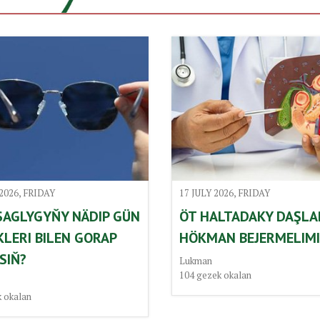
 2026, FRIDAY
17 JULY 2026, FRIDAY
SAGLYGYŇY NÄDIP GÜN
ÖT HALTADAKY DAŞLA
KLERI BILEN GORAP
HÖKMAN BEJERMELIMI
SIŇ?
Lukman
104
gezek okalan
 okalan