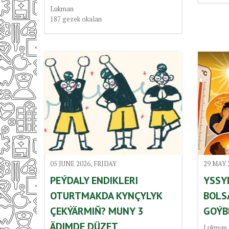
Lukman
187
gezek okalan
05 JUNE 2026, FRIDAY
29 MAY 
PEÝDALY ENDIKLERI
YSSY
OTURTMAKDA KYNÇYLYK
BOLS
ÇEKÝÄRMIŇ? MUNY 3
GOÝB
ÄDIMDE DÜZET
Lukman