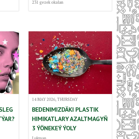
231
gezek okalan
14 MAY 2026, THURSDAY
ISLEG
BEDENIMIZDÄKI PLASTIK
TÝAR?
HIMIKATLARY AZALTMAGYŇ
3 ÝÖNEKEÝ ÝOLY
Lukman