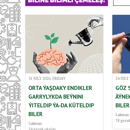
31 JULY 2026, FRIDAY
24 JULY
ORTA ÝAŞDAKY ENDIKLER
GÖZ 
GARRYLYKDA BEÝNINI
ÄÝNE
ÝITELDIP ÝA-DA KÜTELDIP
BILER
BILER
Lukman
78
gezek
Lukman
54
gezek okalan